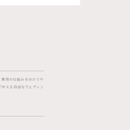
」
、費用の仕組みを分かりや
で叶える自由なウェディン
】