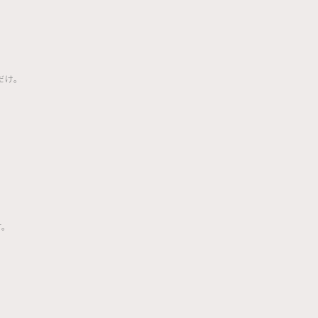
だけ。
。
す。