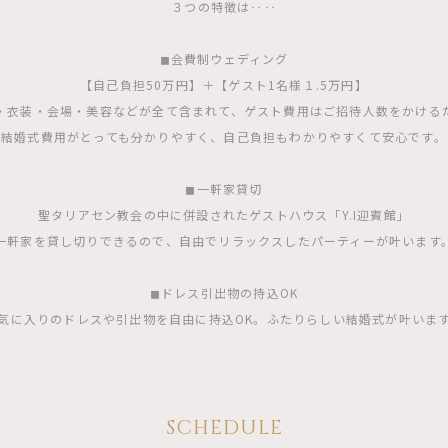
３つの特徴は‥‥
◼︎会費制ウェディング
【自己負担50万円】＋【ゲスト1名様１.5万円】
・衣装・会場・美容などが全て含まれて、ゲスト費用はご招待人数をかける
結婚式費用がとっても分かりやすく、自己負担もわかりやすくて安心です。
◼︎一軒家貸切
聖タリアセン教会の中に併設されたゲストハウス「Y.I迎賓館」
一軒家を貸し切りできるので、自由でリラックスしたパーティーが叶います
◼︎ドレス引出物の持込OK
気に入りのドレスや引出物を自由に持込OK。ふたりらしい結婚式が叶いま
SCHEDULE