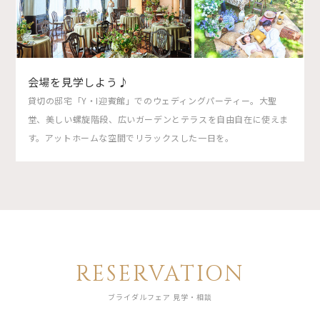
会場を見学しよう♪
貸切の邸宅「Y・I迎賓館」でのウェディングパーティー。大聖
堂、美しい螺旋階段、広いガーデンとテラスを自由自在に使えま
す。アットホームな空間でリラックスした一日を。
RESERVATION
ブライダルフェア 見学・相談