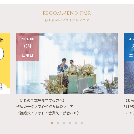
RECOMMEND FAIR
おすすめのブライダルフェア
2026.08
202
09
日曜日
土
【はじめて式場見学する方へ】
【お
初めの一歩♪安心相談＆体験フェア
8月
〈結婚式・フォト・会費制・顔合わせ〉
〈15