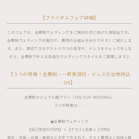
【ブライダルフェア詳細】
このフェアは、会費制ウェディングをご検討の方に向けた相談会です。
会費制ウェディングの魅力や、費用の仕組みを分かりやすくご紹介しま
す。また、貸切できるゲストハウスの見学や、ドレスをチェックをしな
がら、会費制で叶える自由なウェディングスタイルをご提案します♪
【３つの特徴！会費制・一軒家貸切・ドレス引出物持込
OK】
会費制カジュアル婚プラン［THE FLAT WEDDING］
３つの特徴は‥‥
◼︎会費制ウェディング
【自己負担50万円】＋【ゲスト1名様１.5万円】
挙式・衣装・会場・美容などが全て含まれて、ゲスト費用はご招待人数