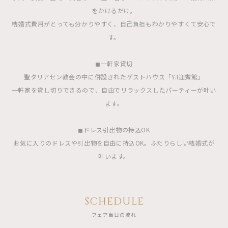
をかけるだけ。
結婚式費用がとっても分かりやすく、自己負担もわかりやすくて安心で
す。
◼︎一軒家貸切
聖タリアセン教会の中に併設されたゲストハウス「Y.I迎賓館」
一軒家を貸し切りできるので、自由でリラックスしたパーティーが叶い
ます。
◼︎ドレス引出物の持込OK
お気に入りのドレスや引出物を自由に持込OK。ふたりらしい結婚式が
叶います。
SCHEDULE
フェア当日の流れ