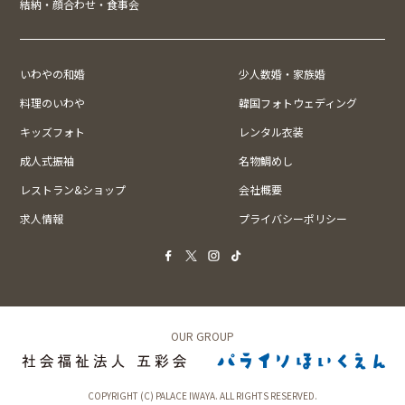
結納・顔合わせ・食事会
いわやの和婚
少人数婚・家族婚
料理のいわや
韓国フォトウェディング
キッズフォト
レンタル衣装
成人式振袖
名物鯛めし
レストラン&ショップ
会社概要
求人情報
プライバシーポリシー
OUR GROUP
COPYRIGHT (C) PALACE IWAYA. ALL RIGHTS RESERVED.