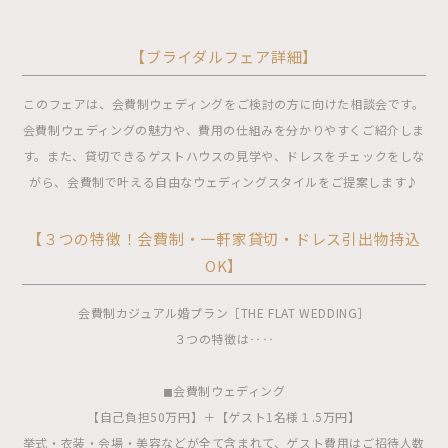
【ブライダルフェア詳細】
このフェアは、会費制ウェディングをご検討の方に向けた相談会です。
会費制ウェディングの魅力や、費用の仕組みを分かりやすくご紹介しま
す。また、貸切できるゲストハウスの見学や、ドレスをチェックをしな
がら、会費制で叶える自由なウェディングスタイルをご提案します♪
【３つの特徴！会費制・一軒家貸切・ドレス引出物持込
OK】
会費制カジュアル婚プラン［THE FLAT WEDDING］
３つの特徴は‥‥
◼︎会費制ウェディング
【自己負担50万円】＋【ゲスト1名様１.5万円】
挙式・衣装・会場・美容などが全て含まれて、ゲスト費用はご招待人数