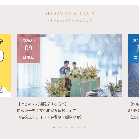
RECOMMEND FAIR
おすすめのブライダルフェア
2026.08
202
09
日曜日
土
【はじめて式場見学する方へ】
【お
初めの一歩♪安心相談＆体験フェア
8月
〈結婚式・フォト・会費制・顔合わせ〉
〈15