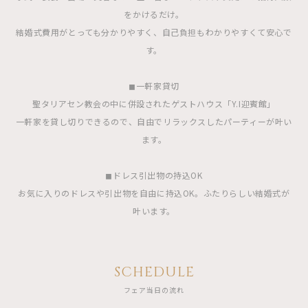
をかけるだけ。
結婚式費用がとっても分かりやすく、自己負担もわかりやすくて安心で
す。
◼︎一軒家貸切
聖タリアセン教会の中に併設されたゲストハウス「Y.I迎賓館」
一軒家を貸し切りできるので、自由でリラックスしたパーティーが叶い
ます。
◼︎ドレス引出物の持込OK
お気に入りのドレスや引出物を自由に持込OK。ふたりらしい結婚式が
叶います。
SCHEDULE
フェア当日の流れ