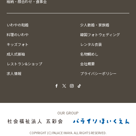
結納・顔合わせ・食事会
いわやの和婚
少人数婚・家族婚
料理のいわや
韓国フォトウェディング
キッズフォト
レンタル衣装
成人式振袖
名物鯛めし
レストラン&ショップ
会社概要
求人情報
プライバシーポリシー
OUR GROUP
COPYRIGHT (C) PALACE IWAYA. ALL RIGHTS RESERVED.