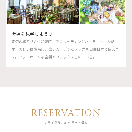
会場を見学しよう♪
貸切の邸宅「Y・I迎賓館」でのウェディングパーティー。大聖
堂、美しい螺旋階段、広いガーデンとテラスを自由自在に使えま
す。アットホームな空間でリラックスした一日を。
RESERVATION
ブライダルフェア 見学・相談