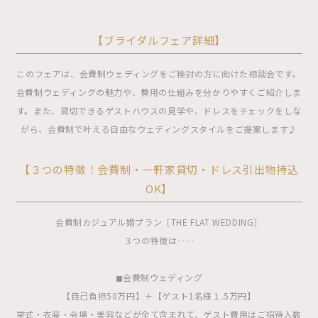
【ブライダルフェア詳細】
このフェアは、会費制ウェディングをご検討の方に向けた相談会です。
会費制ウェディングの魅力や、費用の仕組みを分かりやすくご紹介しま
す。また、貸切できるゲストハウスの見学や、ドレスをチェックをしな
がら、会費制で叶える自由なウェディングスタイルをご提案します♪
【３つの特徴！会費制・一軒家貸切・ドレス引出物持込
OK】
会費制カジュアル婚プラン［THE FLAT WEDDING］
３つの特徴は‥‥
◼︎会費制ウェディング
【自己負担50万円】＋【ゲスト1名様１.5万円】
挙式・衣装・会場・美容などが全て含まれて、ゲスト費用はご招待人数