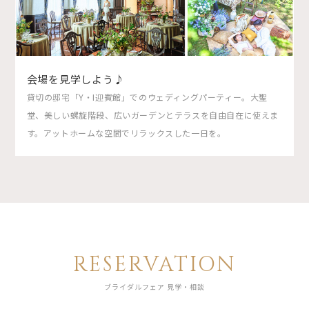
会場を見学しよう♪
貸切の邸宅「Y・I迎賓館」でのウェディングパーティー。大聖
堂、美しい螺旋階段、広いガーデンとテラスを自由自在に使えま
す。アットホームな空間でリラックスした一日を。
RESERVATION
ブライダルフェア 見学・相談