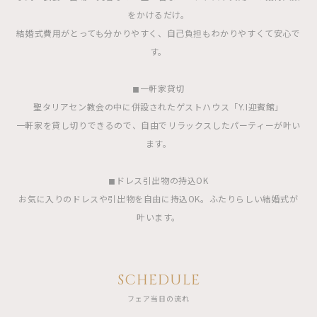
をかけるだけ。
結婚式費用がとっても分かりやすく、自己負担もわかりやすくて安心で
す。
◼︎一軒家貸切
聖タリアセン教会の中に併設されたゲストハウス「Y.I迎賓館」
一軒家を貸し切りできるので、自由でリラックスしたパーティーが叶い
ます。
◼︎ドレス引出物の持込OK
お気に入りのドレスや引出物を自由に持込OK。ふたりらしい結婚式が
叶います。
SCHEDULE
フェア当日の流れ