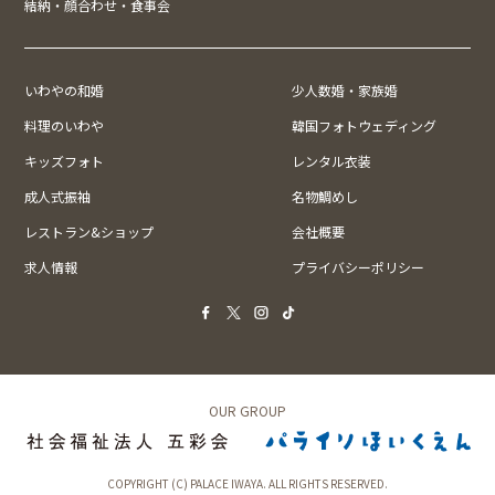
結納・顔合わせ・食事会
いわやの和婚
少人数婚・家族婚
料理のいわや
韓国フォトウェディング
キッズフォト
レンタル衣装
成人式振袖
名物鯛めし
レストラン&ショップ
会社概要
求人情報
プライバシーポリシー
OUR GROUP
COPYRIGHT (C) PALACE IWAYA. ALL RIGHTS RESERVED.