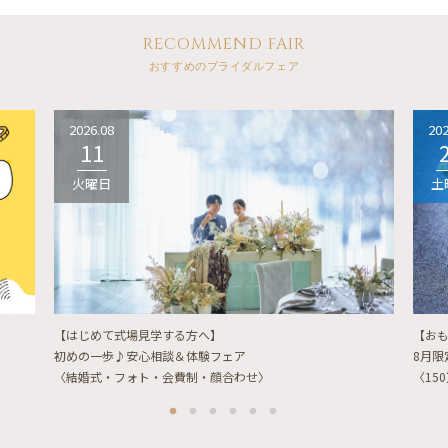
RECOMMEND FAIR
おすすめのブライダルフェア
2026.08
202
11
火曜日
土
【はじめて式場見学する方へ】
【お
初めの一歩♪安心相談＆体験フェア
8月
〈結婚式・フォト・会費制・顔合わせ〉
〈15