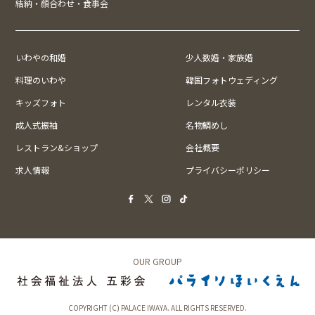
結納・顔合わせ・食事会
いわやの和婚
少人数婚・家族婚
料理のいわや
韓国フォトウェディング
キッズフォト
レンタル衣装
成人式振袖
名物鯛めし
レストラン&ショップ
会社概要
求人情報
プライバシーポリシー
OUR GROUP
COPYRIGHT (C) PALACE IWAYA. ALL RIGHTS RESERVED.