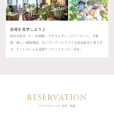
会場を見学しよう♪
貸切の邸宅「Y・I迎賓館」でのウェディングパーティー。大聖
堂、美しい螺旋階段、広いガーデンとテラスを自由自在に使えま
す。アットホームな空間でリラックスした一日を。
RESERVATION
ブライダルフェア 見学・相談