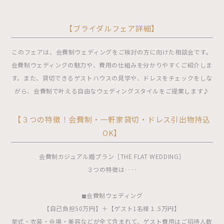
【ブライダルフェア詳細】
このフェアは、会費制ウェディングをご検討の方に向けた相談会です。
会費制ウェディングの魅力や、費用の仕組みを分かりやすくご紹介しま
す。また、貸切できるゲストハウスの見学や、ドレスをチェックをしな
がら、会費制で叶える自由なウェディングスタイルをご提案します♪
【３つの特徴！会費制・一軒家貸切・ドレス引出物持込
OK】
会費制カジュアル婚プラン［THE FLAT WEDDING］
３つの特徴は‥‥
◼︎会費制ウェディング
【自己負担50万円】＋【ゲスト1名様１.5万円】
挙式・衣装・会場・美容などが全て含まれて、ゲスト費用はご招待人数