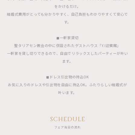
をかけるだけ。
結婚式費用がとっても分かりやすく、自己負担もわかりやすくて安心で
す。
◼︎一軒家貸切
聖タリアセン教会の中に併設されたゲストハウス「Y.I迎賓館」
一軒家を貸し切りできるので、自由でリラックスしたパーティーが叶い
ます。
◼︎ドレス引出物の持込OK
お気に入りのドレスや引出物を自由に持込OK。ふたりらしい結婚式が
叶います。
SCHEDULE
フェア当日の流れ