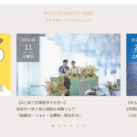
RECOMMEND FAIR
おすすめのブライダルフェア
2026.08
202
11
火曜日
土
【はじめて式場見学する方へ】
【お
初めの一歩♪安心相談＆体験フェア
8月
〈結婚式・フォト・会費制・顔合わせ〉
〈15