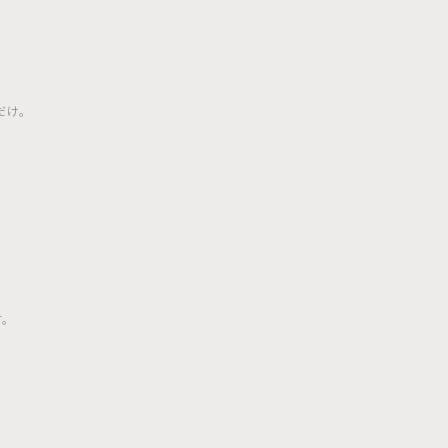
だけ。
。
す。