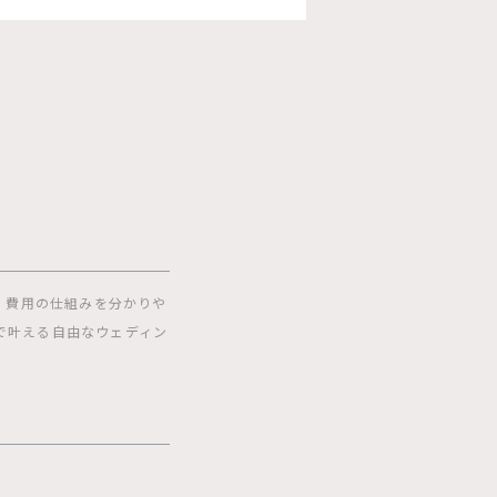
」
、費用の仕組みを分かりや
で叶える自由なウェディン
】