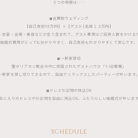
３つの特徴は‥‥
◼︎会費制ウェディング
【自己負担50万円】＋【ゲスト1名様１.5万円】
・衣装・会場・美容などが全て含まれて、ゲスト費用はご招待人数をかける
結婚式費用がとっても分かりやすく、自己負担もわかりやすくて安心です。
◼︎一軒家貸切
聖タリアセン教会の中に併設されたゲストハウス「Y.I迎賓館」
一軒家を貸し切りできるので、自由でリラックスしたパーティーが叶います
◼︎ドレス引出物の持込OK
気に入りのドレスや引出物を自由に持込OK。ふたりらしい結婚式が叶いま
SCHEDULE