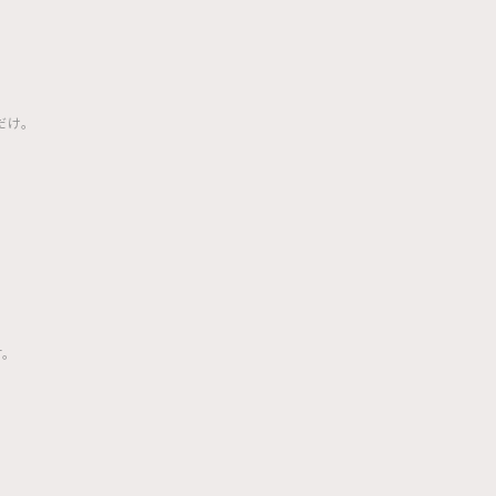
だけ。
。
す。