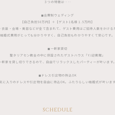
３つの特徴は‥‥
◼︎会費制ウェディング
【自己負担50万円】＋【ゲスト1名様１.5万円】
・衣装・会場・美容などが全て含まれて、ゲスト費用はご招待人数をかける
結婚式費用がとっても分かりやすく、自己負担もわかりやすくて安心です。
◼︎一軒家貸切
聖タリアセン教会の中に併設されたゲストハウス「Y.I迎賓館」
一軒家を貸し切りできるので、自由でリラックスしたパーティーが叶います
◼︎ドレス引出物の持込OK
気に入りのドレスや引出物を自由に持込OK。ふたりらしい結婚式が叶いま
SCHEDULE