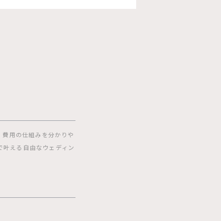
」
、費用の仕組みを分かりや
で叶える自由なウェディン
】