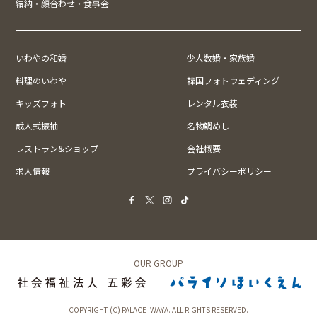
結納・顔合わせ・食事会
いわやの和婚
少人数婚・家族婚
料理のいわや
韓国フォトウェディング
キッズフォト
レンタル衣装
成人式振袖
名物鯛めし
レストラン&ショップ
会社概要
求人情報
プライバシーポリシー
OUR GROUP
COPYRIGHT (C) PALACE IWAYA. ALL RIGHTS RESERVED.