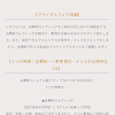
【ブライダルフェア詳細】
このフェアは、会費制ウェディングをご検討の方に向けた相談会です。
会費制ウェディングの魅力や、費用の仕組みを分かりやすくご紹介しま
す。また、貸切できるゲストハウスの見学や、ドレスをチェックをしな
がら、会費制で叶える自由なウェディングスタイルをご提案します♪
【３つの特徴！会費制・一軒家貸切・ドレス引出物持込
OK】
会費制カジュアル婚プラン［THE FLAT WEDDING］
３つの特徴は‥‥
◼︎会費制ウェディング
【自己負担50万円】＋【ゲスト1名様１.5万円】
挙式・衣装・会場・美容などが全て含まれて、ゲスト費用はご招待人数