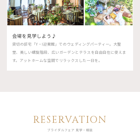
会場を見学しよう♪
貸切の邸宅「Y・I迎賓館」でのウェディングパーティー。大聖
堂、美しい螺旋階段、広いガーデンとテラスを自由自在に使えま
す。アットホームな空間でリラックスした一日を。
RESERVATION
ブライダルフェア 見学・相談