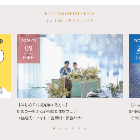
RECOMMEND FAIR
おすすめのブライダルフェア
2026.08
202
09
日曜日
土
【はじめて式場見学する方へ】
【お
初めの一歩♪安心相談＆体験フェア
8月
〈結婚式・フォト・会費制・顔合わせ〉
〈15