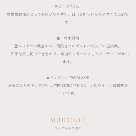
をかけるだけ。
結婚式費用がとっても分かりやすく、自己負担もわかりやすくて安心で
す。
◼︎一軒家貸切
聖タリアセン教会の中に併設されたゲストハウス「Y.I迎賓館」
一軒家を貸し切りできるので、自由でリラックスしたパーティーが叶い
ます。
◼︎ドレス引出物の持込OK
お気に入りのドレスや引出物を自由に持込OK。ふたりらしい結婚式が
叶います。
SCHEDULE
フェア当日の流れ