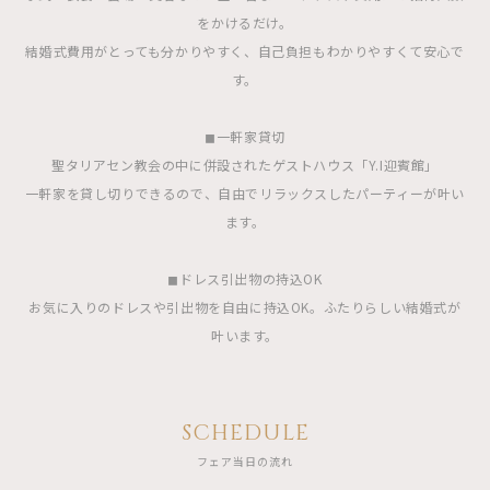
をかけるだけ。
結婚式費用がとっても分かりやすく、自己負担もわかりやすくて安心で
す。
◼︎一軒家貸切
聖タリアセン教会の中に併設されたゲストハウス「Y.I迎賓館」
一軒家を貸し切りできるので、自由でリラックスしたパーティーが叶い
ます。
◼︎ドレス引出物の持込OK
お気に入りのドレスや引出物を自由に持込OK。ふたりらしい結婚式が
叶います。
SCHEDULE
フェア当日の流れ