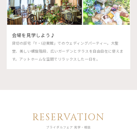
会場を見学しよう♪
貸切の邸宅「Y・I迎賓館」でのウェディングパーティー。大聖
堂、美しい螺旋階段、広いガーデンとテラスを自由自在に使えま
す。アットホームな空間でリラックスした一日を。
RESERVATION
ブライダルフェア 見学・相談