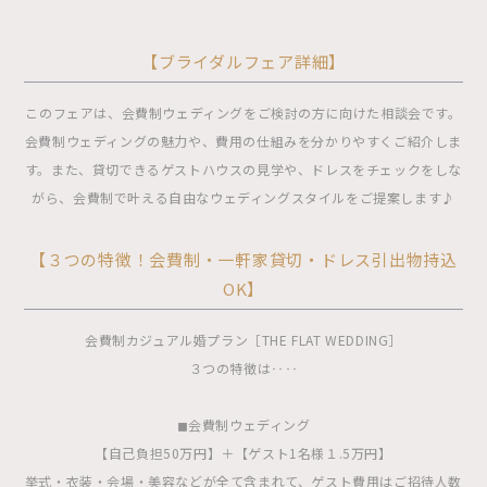
【ブライダルフェア詳細】
このフェアは、会費制ウェディングをご検討の方に向けた相談会です。
会費制ウェディングの魅力や、費用の仕組みを分かりやすくご紹介しま
す。また、貸切できるゲストハウスの見学や、ドレスをチェックをしな
がら、会費制で叶える自由なウェディングスタイルをご提案します♪
【３つの特徴！会費制・一軒家貸切・ドレス引出物持込
OK】
会費制カジュアル婚プラン［THE FLAT WEDDING］
３つの特徴は‥‥
◼︎会費制ウェディング
【自己負担50万円】＋【ゲスト1名様１.5万円】
挙式・衣装・会場・美容などが全て含まれて、ゲスト費用はご招待人数