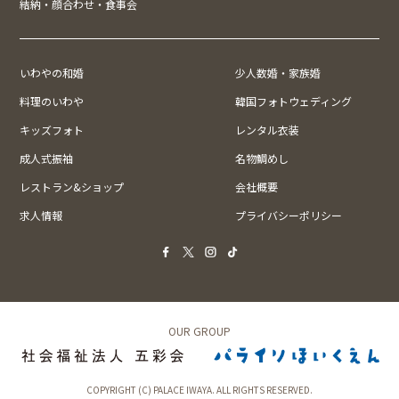
結納・顔合わせ・食事会
いわやの和婚
少人数婚・家族婚
料理のいわや
韓国フォトウェディング
キッズフォト
レンタル衣装
成人式振袖
名物鯛めし
レストラン&ショップ
会社概要
求人情報
プライバシーポリシー
OUR GROUP
COPYRIGHT (C) PALACE IWAYA. ALL RIGHTS RESERVED.