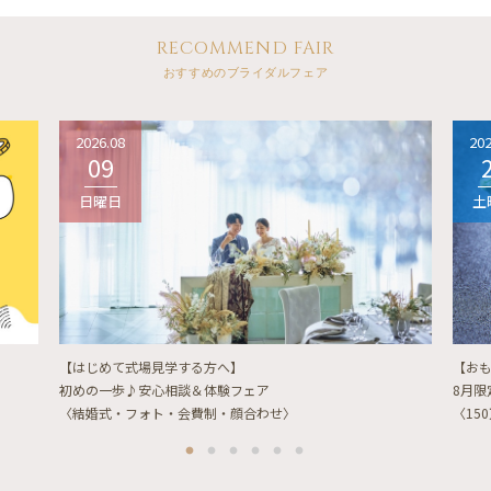
RECOMMEND FAIR
おすすめのブライダルフェア
2026.08
202
09
日曜日
土
【はじめて式場見学する方へ】
【お
初めの一歩♪安心相談＆体験フェア
8月
〈結婚式・フォト・会費制・顔合わせ〉
〈15