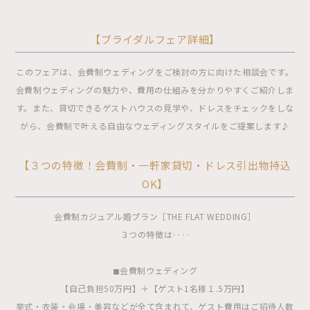
【ブライダルフェア詳細】
このフェアは、会費制ウェディングをご検討の方に向けた相談会です。
会費制ウェディングの魅力や、費用の仕組みを分かりやすくご紹介しま
す。また、貸切できるゲストハウスの見学や、ドレスをチェックをしな
がら、会費制で叶える自由なウェディングスタイルをご提案します♪
【３つの特徴！会費制・一軒家貸切・ドレス引出物持込
OK】
会費制カジュアル婚プラン［THE FLAT WEDDING］
３つの特徴は‥‥
◼︎会費制ウェディング
【自己負担50万円】＋【ゲスト1名様１.5万円】
挙式・衣装・会場・美容などが全て含まれて、ゲスト費用はご招待人数