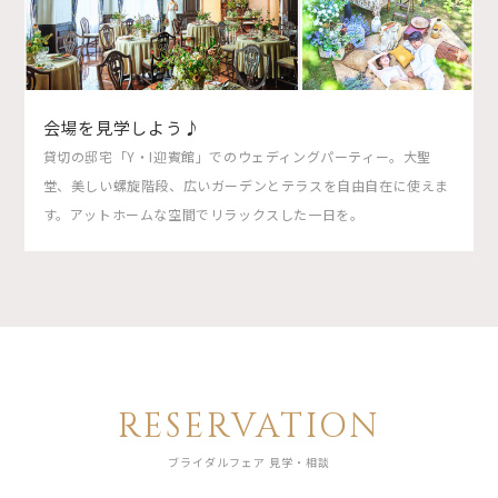
会場を見学しよう♪
貸切の邸宅「Y・I迎賓館」でのウェディングパーティー。大聖
堂、美しい螺旋階段、広いガーデンとテラスを自由自在に使えま
す。アットホームな空間でリラックスした一日を。
RESERVATION
ブライダルフェア 見学・相談