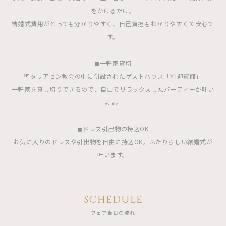
をかけるだけ。
結婚式費用がとっても分かりやすく、自己負担もわかりやすくて安心で
す。
◼︎一軒家貸切
聖タリアセン教会の中に併設されたゲストハウス「Y.I迎賓館」
一軒家を貸し切りできるので、自由でリラックスしたパーティーが叶い
ます。
◼︎ドレス引出物の持込OK
お気に入りのドレスや引出物を自由に持込OK。ふたりらしい結婚式が
叶います。
SCHEDULE
フェア当日の流れ