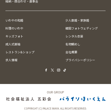
結納・顔合わせ・食事会
いわやの和婚
少人数婚・家族婚
料理のいわや
韓国フォトウェディング
キッズフォト
レンタル衣装
成人式振袖
名物鯛めし
レストラン&ショップ
会社概要
求人情報
プライバシーポリシー
OUR GROUP
COPYRIGHT (C) PALACE IWAYA. ALL RIGHTS RESERVED.