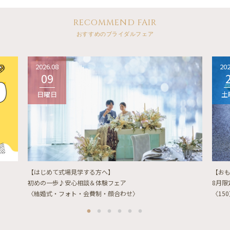
RECOMMEND FAIR
おすすめのブライダルフェア
2026.08
202
09
日曜日
土
【はじめて式場見学する方へ】
【お
初めの一歩♪安心相談＆体験フェア
8月
〈結婚式・フォト・会費制・顔合わせ〉
〈15