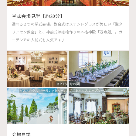
挙式会場見学【約20分】
選べる２つの挙式会場。教会式はステンドグラスが美しい「聖タ
リアセン教会」と、神前式は総檜作りの本格神殿「万寿殿」。ガ
ーデンでの人前式も人気です♪
会場見学