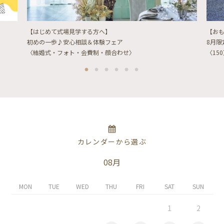
【はじめて式場見学する方へ】
【お
初めの一歩♪安心相談＆体験フェア
8月
〈結婚式・フォト・会費制・顔合わせ〉
〈15
カレンダーから選ぶ
08月
MON
TUE
WED
THU
FRI
SAT
SUN
1
2