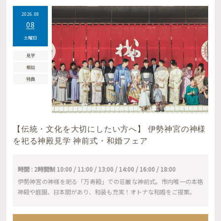
2026.08
08
土曜日
見学
相談
特典
【伝統・文化を大切にしたい方へ】 伊勢神宮の神様
を祀る神殿見学 神前式・和婚フェア
時間 : 2時間制 10:00 / 11:00 / 13:00 / 14:00 / 16:00 / 18:00
伊勢神宮の神様を祀る「万寿殿」での荘厳な神前式。市内唯一の本格
神殿や庭園、日本間があり、和装も充実！オトナな和婚をご提案。