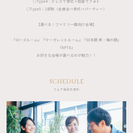
◯Type4：ドレスで挙式＋和装でフォト
◯Type5：2部制〈会食会→挙式→パーティー〉
【選べる！ファミリー婚向け会場】
『ローズルーム』『マーガレットルーム』『日本間 寿・梅の間』
『APT8』
お好きな会場が選べるのが魅力！！
SCHEDULE
フェア当日の流れ