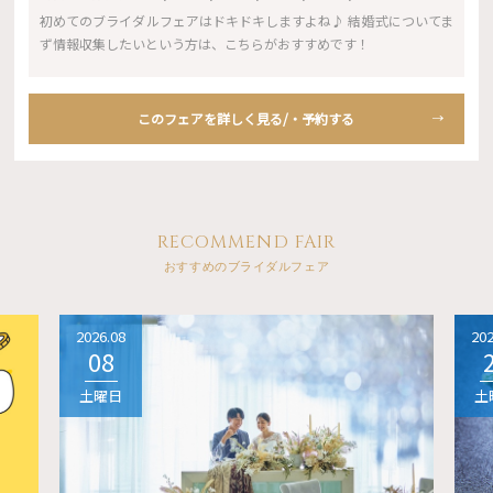
初めてのブライダルフェアはドキドキしますよね♪ 結婚式についてま
ず情報収集したいという方は、こちらがおすすめです！
このフェアを詳しく見る/・予約する
RECOMMEND FAIR
おすすめのブライダルフェア
2026.08
202
08
土曜日
土