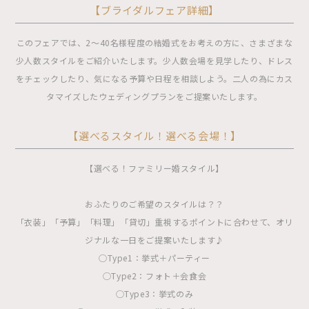
【ブライダルフェア詳細】
このフェアでは、2〜40名様程度の結婚式をお考えの方に、さまざまな
少人数スタイルをご紹介いたします。少人数会場を見学したり、ドレス
をチェックしたり、気になる予算や日程を相談しよう。二人の為にカス
タマイズしたウェディングプランをご提案いたします。
【選べるスタイル！選べる会場！】
【選べる！ファミリー婚スタイル】
おふたりのご希望のスタイルは？？
「衣装」「予算」「料理」「貸切」重視するポイントに合わせて、オリ
ジナルな一日をご提案いたします♪
◯Type1：挙式＋パーティー
◯Type2：フォト＋会食会
◯Type3：挙式のみ