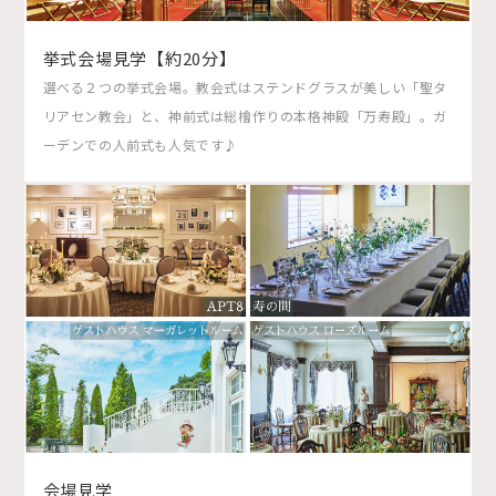
挙式会場見学【約20分】
選べる２つの挙式会場。教会式はステンドグラスが美しい「聖タ
リアセン教会」と、神前式は総檜作りの本格神殿「万寿殿」。ガ
ーデンでの人前式も人気です♪
会場見学