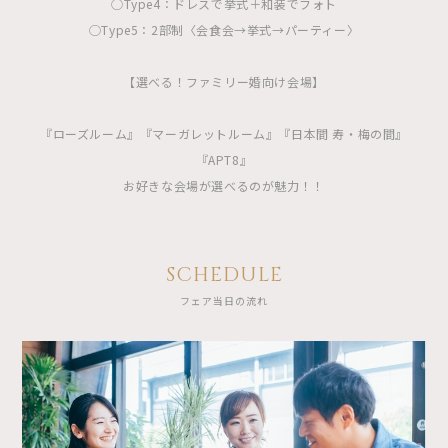
◯Type4：ドレスで挙式＋和装でフォト
◯Type5：2部制〈会食会→挙式→パーティー〉
【選べる！ファミリー婚向け会場】
『ローズルーム』『マーガレットルーム』『日本間 寿・梅の間』
『APT8』
お好きな会場が選べるのが魅力！！
SCHEDULE
フェア当日の流れ