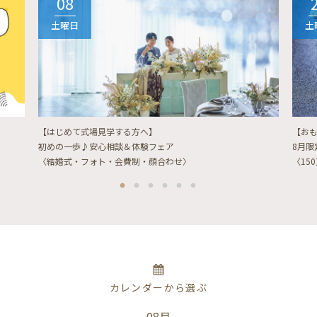
08
土曜日
土
【はじめて式場見学する方へ】
【お
初めの一歩♪安心相談＆体験フェア
8月
〈結婚式・フォト・会費制・顔合わせ〉
〈15
カレンダーから選ぶ
08月