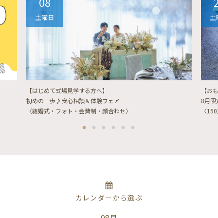
08
土曜日
土
【はじめて式場見学する方へ】
【お
初めの一歩♪安心相談＆体験フェア
8月
〈結婚式・フォト・会費制・顔合わせ〉
〈15
カレンダーから選ぶ
08月