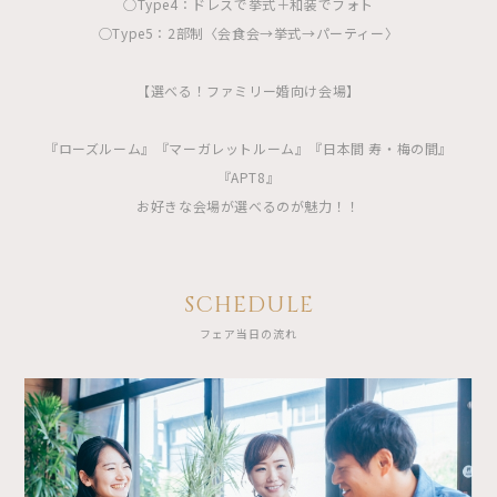
◯Type4：ドレスで挙式＋和装でフォト
◯Type5：2部制〈会食会→挙式→パーティー〉
【選べる！ファミリー婚向け会場】
『ローズルーム』『マーガレットルーム』『日本間 寿・梅の間』
『APT8』
お好きな会場が選べるのが魅力！！
SCHEDULE
フェア当日の流れ