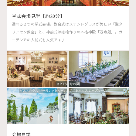
挙式会場見学【約20分】
選べる２つの挙式会場。教会式はステンドグラスが美しい「聖タ
リアセン教会」と、神前式は総檜作りの本格神殿「万寿殿」。ガ
ーデンでの人前式も人気です♪
会場見学