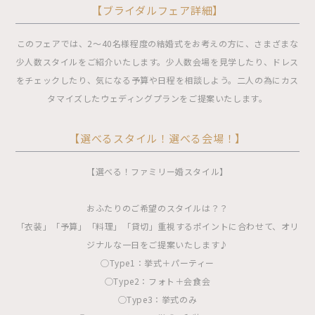
【ブライダルフェア詳細】
このフェアでは、2〜40名様程度の結婚式をお考えの方に、さまざまな
少人数スタイルをご紹介いたします。少人数会場を見学したり、ドレス
をチェックしたり、気になる予算や日程を相談しよう。二人の為にカス
タマイズしたウェディングプランをご提案いたします。
【選べるスタイル！選べる会場！】
【選べる！ファミリー婚スタイル】
おふたりのご希望のスタイルは？？
「衣装」「予算」「料理」「貸切」重視するポイントに合わせて、オリ
ジナルな一日をご提案いたします♪
◯Type1：挙式＋パーティー
◯Type2：フォト＋会食会
◯Type3：挙式のみ