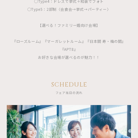
◯Type4：ドレスで挙式＋和装でフォト
◯Type5：2部制〈会食会→挙式→パーティー〉
【選べる！ファミリー婚向け会場】
『ローズルーム』『マーガレットルーム』『日本間 寿・梅の間』
『APT8』
お好きな会場が選べるのが魅力！！
SCHEDULE
フェア当日の流れ