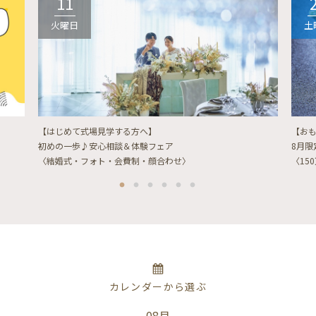
11
火曜日
土
【はじめて式場見学する方へ】
【お
初めの一歩♪安心相談＆体験フェア
8月
〈結婚式・フォト・会費制・顔合わせ〉
〈15
カレンダーから選ぶ
08月