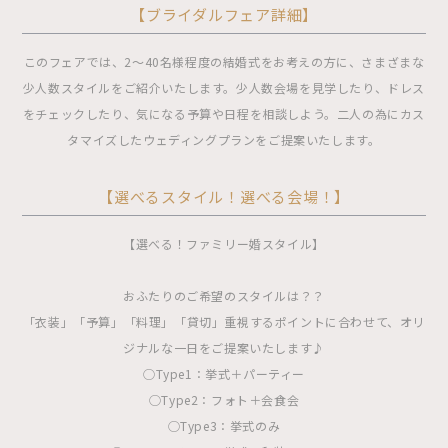
【ブライダルフェア詳細】
このフェアでは、2〜40名様程度の結婚式をお考えの方に、さまざまな
少人数スタイルをご紹介いたします。少人数会場を見学したり、ドレス
をチェックしたり、気になる予算や日程を相談しよう。二人の為にカス
タマイズしたウェディングプランをご提案いたします。
【選べるスタイル！選べる会場！】
【選べる！ファミリー婚スタイル】
おふたりのご希望のスタイルは？？
「衣装」「予算」「料理」「貸切」重視するポイントに合わせて、オリ
ジナルな一日をご提案いたします♪
◯Type1：挙式＋パーティー
◯Type2：フォト＋会食会
◯Type3：挙式のみ