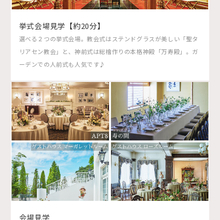
挙式会場見学【約20分】
選べる２つの挙式会場。教会式はステンドグラスが美しい「聖タ
リアセン教会」と、神前式は総檜作りの本格神殿「万寿殿」。ガ
ーデンでの人前式も人気です♪
会場見学