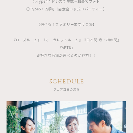
◯Type4：ドレスで挙式＋和装でフォト
◯Type5：2部制〈会食会→挙式→パーティー〉
【選べる！ファミリー婚向け会場】
『ローズルーム』『マーガレットルーム』『日本間 寿・梅の間』
『APT8』
お好きな会場が選べるのが魅力！！
SCHEDULE
フェア当日の流れ