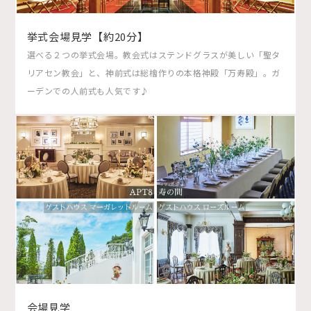
挙式会場見学【約20分】
選べる２つの挙式会場。教会式はステンドグラスが美しい「聖タ
リアセン教会」と、神前式は総檜作りの本格神殿「万寿殿」。ガ
ーデンでの人前式も人気です♪
会場見学