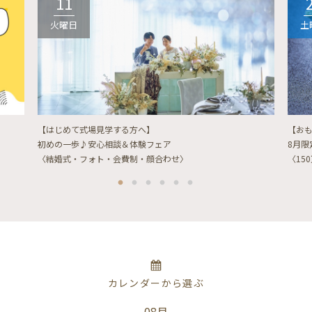
11
火曜日
土
【はじめて式場見学する方へ】
【お
初めの一歩♪安心相談＆体験フェア
8月
〈結婚式・フォト・会費制・顔合わせ〉
〈15
カレンダーから選ぶ
08月