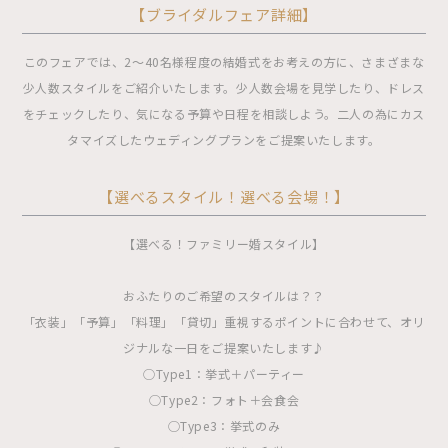
【ブライダルフェア詳細】
このフェアでは、2〜40名様程度の結婚式をお考えの方に、さまざまな
少人数スタイルをご紹介いたします。少人数会場を見学したり、ドレス
をチェックしたり、気になる予算や日程を相談しよう。二人の為にカス
タマイズしたウェディングプランをご提案いたします。
【選べるスタイル！選べる会場！】
【選べる！ファミリー婚スタイル】
おふたりのご希望のスタイルは？？
「衣装」「予算」「料理」「貸切」重視するポイントに合わせて、オリ
ジナルな一日をご提案いたします♪
◯Type1：挙式＋パーティー
◯Type2：フォト＋会食会
◯Type3：挙式のみ