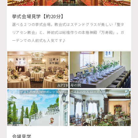
挙式会場見学【約20分】
選べる２つの挙式会場。教会式はステンドグラスが美しい「聖タ
リアセン教会」と、神前式は総檜作りの本格神殿「万寿殿」。ガ
ーデンでの人前式も人気です♪
会場見学