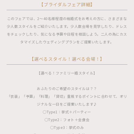
【ブライダルフェア詳細】
このフェアでは、2〜40名様程度の結婚式をお考えの方に、さまざまな
少人数スタイルをご紹介いたします。少人数会場を見学したり、ドレス
をチェックしたり、気になる予算や日程を相談しよう。二人の為にカス
タマイズしたウェディングプランをご提案いたします。
【選べるスタイル！選べる会場！】
【選べる！ファミリー婚スタイル】
おふたりのご希望のスタイルは？？
「衣装」「予算」「料理」「貸切」重視するポイントに合わせて、オリ
ジナルな一日をご提案いたします♪
◯Type1：挙式＋パーティー
◯Type2：フォト＋会食会
◯Type3：挙式のみ