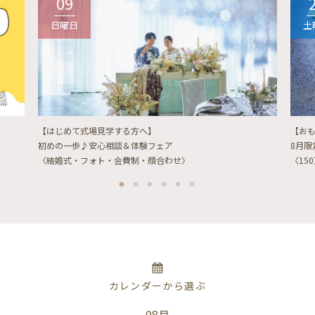
09
日曜日
土
【はじめて式場見学する方へ】
【お
初めの一歩♪安心相談＆体験フェア
8月
〈結婚式・フォト・会費制・顔合わせ〉
〈15
カレンダーから選ぶ
08月