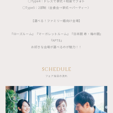
◯Type4：ドレスで挙式＋和装でフォト
◯Type5：2部制〈会食会→挙式→パーティー〉
【選べる！ファミリー婚向け会場】
『ローズルーム』『マーガレットルーム』『日本間 寿・梅の間』
『APT8』
お好きな会場が選べるのが魅力！！
SCHEDULE
フェア当日の流れ