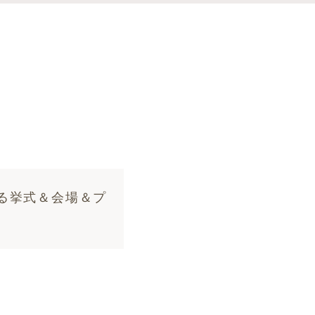
る挙式＆会場＆プ