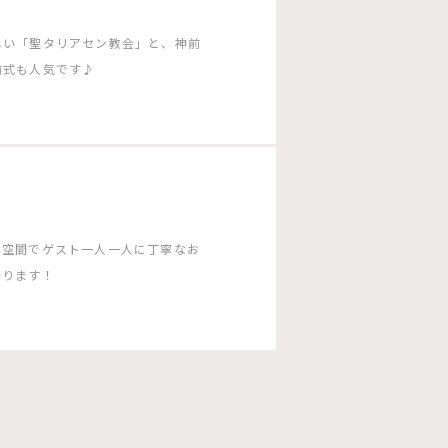
しい「聖タリアセン教会」と、神前
前式も人気です♪
な空間でゲスト一人一人に丁寧なお
かります！