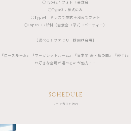
◯Type2：フォト＋会食会
◯Type3：挙式のみ
◯Type4：ドレスで挙式＋和装でフォト
◯Type5：2部制〈会食会→挙式→パーティー〉
【選べる！ファミリー婚向け会場】
『ローズルーム』『マーガレットルーム』『日本間 寿・梅の間』『APT8』
お好きな会場が選べるのが魅力！！
SCHEDULE
フェア当日の流れ