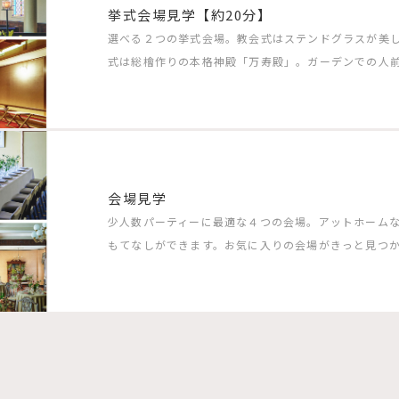
挙式会場見学【約20分】
選べる２つの挙式会場。教会式はステンドグラスが美
式は総檜作りの本格神殿「万寿殿」。ガーデンでの人
会場見学
少人数パーティーに最適な４つの会場。アットホーム
もてなしができます。お気に入りの会場がきっと見つ