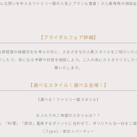
んな想いを叶えるファミリー婚が人気♪プランも豊富！少人数専用の相談
【ブライダルフェア詳細】
0名様程度の結婚式をお考えの方に、さまざまな少人数スタイルをご紹介いた
クしたり、気になる予算や日程を相談しよう。二人の為にカスタマイズした
案いたします。
【選べるスタイル！選べる会場！】
【選べる！ファミリー婚スタイル】
おふたりのご希望のスタイルは？？
」「料理」「貸切」重視するポイントに合わせて、オリジナルな一日をご
◯Type1：挙式＋パーティー