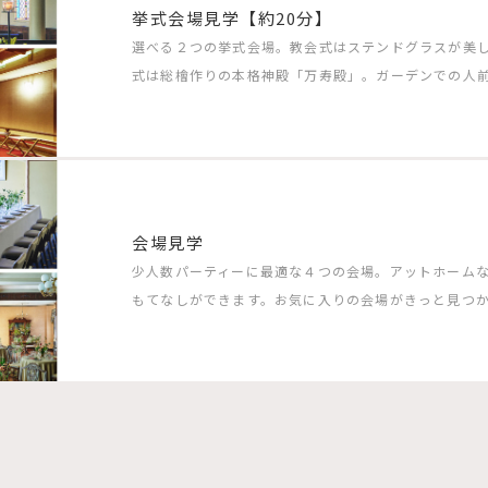
挙式会場見学【約20分】
選べる２つの挙式会場。教会式はステンドグラスが美
式は総檜作りの本格神殿「万寿殿」。ガーデンでの人
会場見学
少人数パーティーに最適な４つの会場。アットホーム
もてなしができます。お気に入りの会場がきっと見つ