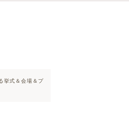
る挙式＆会場＆プ