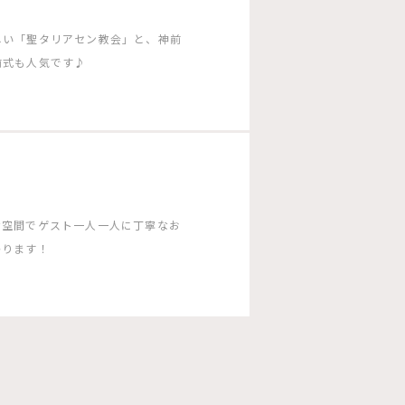
しい「聖タリアセン教会」と、神前
前式も人気です♪
な空間でゲスト一人一人に丁寧なお
かります！