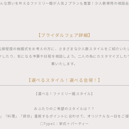
んな想いを叶えるファミリー婚が人気♪プランも豊富！少人数専用の相談
【ブライダルフェア詳細】
0名様程度の結婚式をお考えの方に、さまざまな少人数スタイルをご紹介いた
クしたり、気になる予算や日程を相談しよう。二人の為にカスタマイズした
案いたします。
【選べるスタイル！選べる会場！】
【選べる！ファミリー婚スタイル】
おふたりのご希望のスタイルは？？
」「料理」「貸切」重視するポイントに合わせて、オリジナルな一日をご
◯Type1：挙式＋パーティー