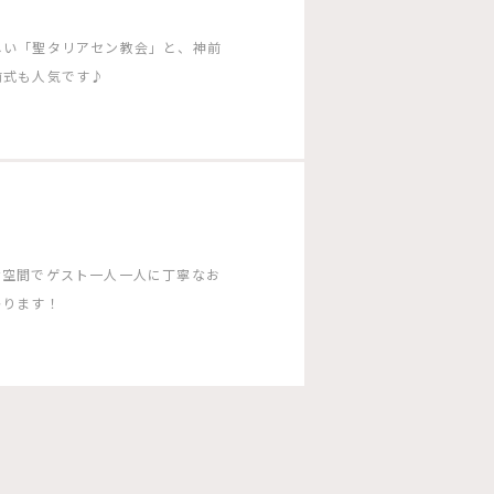
しい「聖タリアセン教会」と、神前
前式も人気です♪
な空間でゲスト一人一人に丁寧なお
かります！