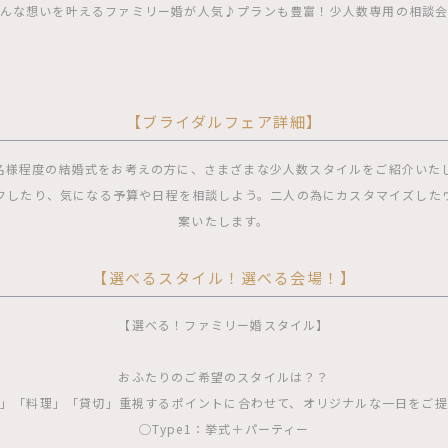
んな想いを叶えるファミリー婚が人気♪プランも豊富！少人数専用の相談
【ブライダルフェア詳細】
0名様程度の結婚式をお考えの方に、さまざまな少人数スタイルをご紹介いた
クしたり、気になる予算や日程を相談しよう。二人の為にカスタマイズした
案いたします。
【選べるスタイル！選べる会場！】
【選べる！ファミリー婚スタイル】
おふたりのご希望のスタイルは？？
」「料理」「貸切」重視するポイントに合わせて、オリジナルな一日をご
◯Type1：挙式＋パーティー