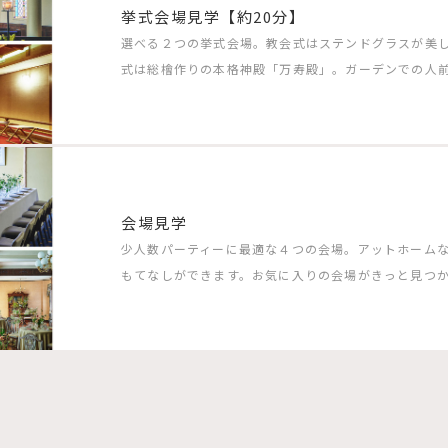
挙式会場見学【約20分】
選べる２つの挙式会場。教会式はステンドグラスが美
式は総檜作りの本格神殿「万寿殿」。ガーデンでの人
会場見学
少人数パーティーに最適な４つの会場。アットホーム
もてなしができます。お気に入りの会場がきっと見つ