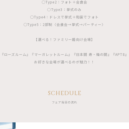
◯Type2：フォト＋会食会
◯Type3：挙式のみ
◯Type4：ドレスで挙式＋和装でフォト
◯Type5：2部制〈会食会→挙式→パーティー〉
【選べる！ファミリー婚向け会場】
『ローズルーム』『マーガレットルーム』『日本間 寿・梅の間』『APT8』
お好きな会場が選べるのが魅力！！
SCHEDULE
フェア当日の流れ