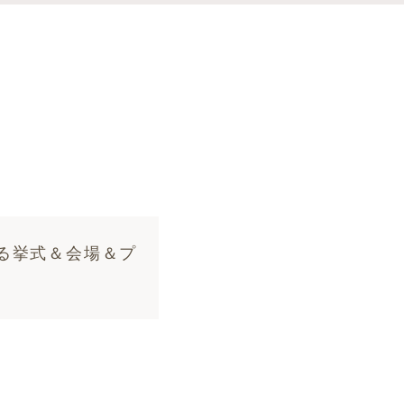
る挙式＆会場＆プ