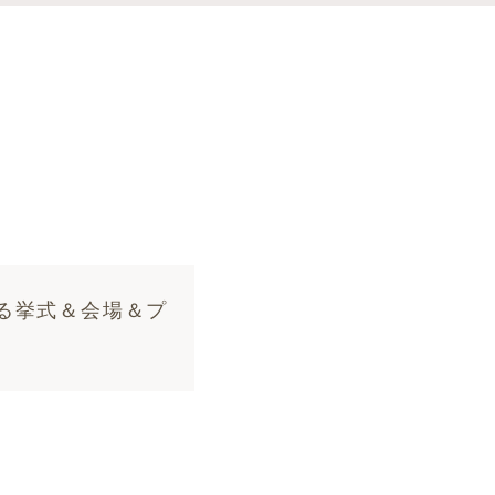
る挙式＆会場＆プ