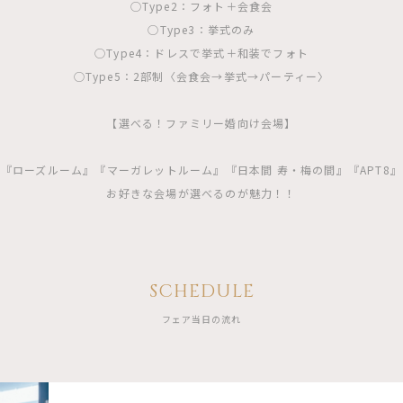
◯Type2：フォト＋会食会
◯Type3：挙式のみ
◯Type4：ドレスで挙式＋和装でフォト
◯Type5：2部制〈会食会→挙式→パーティー〉
【選べる！ファミリー婚向け会場】
『ローズルーム』『マーガレットルーム』『日本間 寿・梅の間』『APT8』
お好きな会場が選べるのが魅力！！
SCHEDULE
フェア当日の流れ