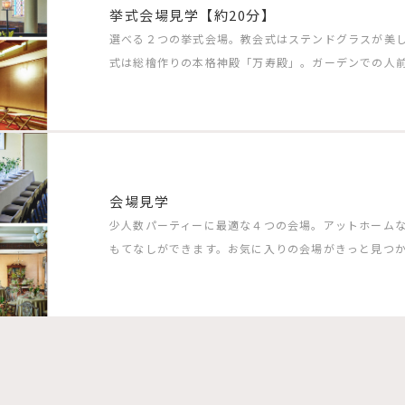
挙式会場見学【約20分】
選べる２つの挙式会場。教会式はステンドグラスが美
式は総檜作りの本格神殿「万寿殿」。ガーデンでの人
会場見学
少人数パーティーに最適な４つの会場。アットホーム
もてなしができます。お気に入りの会場がきっと見つ