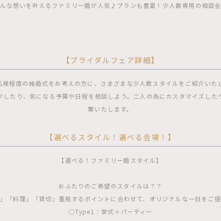
んな想いを叶えるファミリー婚が人気♪プランも豊富！少人数専用の相談
【ブライダルフェア詳細】
0名様程度の結婚式をお考えの方に、さまざまな少人数スタイルをご紹介いた
クしたり、気になる予算や日程を相談しよう。二人の為にカスタマイズした
案いたします。
【選べるスタイル！選べる会場！】
【選べる！ファミリー婚スタイル】
おふたりのご希望のスタイルは？？
」「料理」「貸切」重視するポイントに合わせて、オリジナルな一日をご
◯Type1：挙式＋パーティー