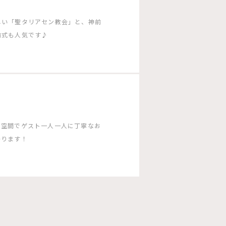
しい「聖タリアセン教会」と、神前
前式も人気です♪
な空間でゲスト一人一人に丁寧なお
かります！