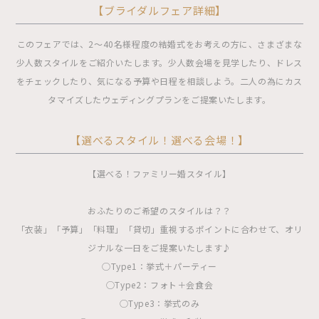
【ブライダルフェア詳細】
このフェアでは、2〜40名様程度の結婚式をお考えの方に、さまざまな
少人数スタイルをご紹介いたします。少人数会場を見学したり、ドレス
をチェックしたり、気になる予算や日程を相談しよう。二人の為にカス
タマイズしたウェディングプランをご提案いたします。
【選べるスタイル！選べる会場！】
【選べる！ファミリー婚スタイル】
おふたりのご希望のスタイルは？？
「衣装」「予算」「料理」「貸切」重視するポイントに合わせて、オリ
ジナルな一日をご提案いたします♪
◯Type1：挙式＋パーティー
◯Type2：フォト＋会食会
◯Type3：挙式のみ