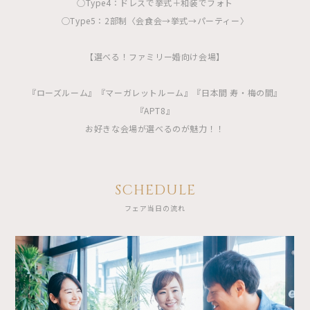
◯Type4：ドレスで挙式＋和装でフォト
◯Type5：2部制〈会食会→挙式→パーティー〉
【選べる！ファミリー婚向け会場】
『ローズルーム』『マーガレットルーム』『日本間 寿・梅の間』
『APT8』
お好きな会場が選べるのが魅力！！
SCHEDULE
フェア当日の流れ