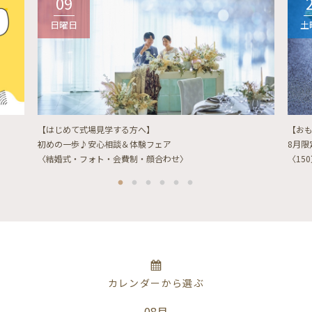
09
日曜日
土
【はじめて式場見学する方へ】
【お
初めの一歩♪安心相談＆体験フェア
8月
〈結婚式・フォト・会費制・顔合わせ〉
〈15
カレンダーから選ぶ
08月