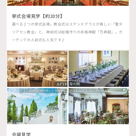
挙式会場見学【約20分】
選べる２つの挙式会場。教会式はステンドグラスが美しい「聖タ
リアセン教会」と、神前式は総檜作りの本格神殿「万寿殿」。ガ
ーデンでの人前式も人気です♪
会場見学