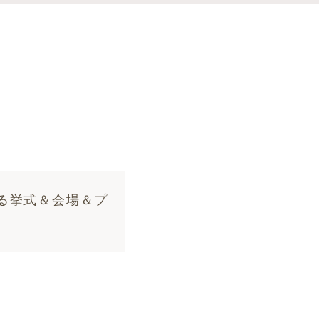
る挙式＆会場＆プ