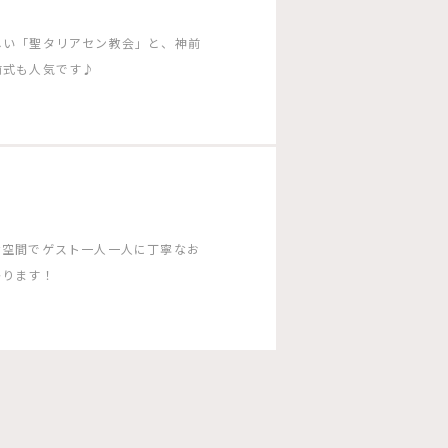
しい「聖タリアセン教会」と、神前
前式も人気です♪
な空間でゲスト一人一人に丁寧なお
かります！