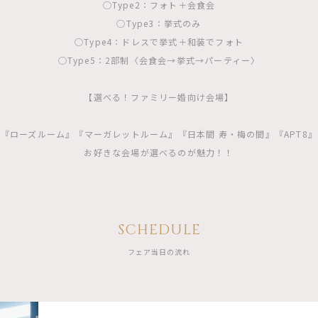
◯Type2：フォト＋会食会
◯Type3：挙式のみ
◯Type4：ドレスで挙式＋和装でフォト
◯Type5：2部制〈会食会→挙式→パーティー〉
【選べる！ファミリー婚向け会場】
『ローズルーム』『マーガレットルーム』『日本間 寿・梅の間』『APT8』
お好きな会場が選べるのが魅力！！
SCHEDULE
フェア当日の流れ