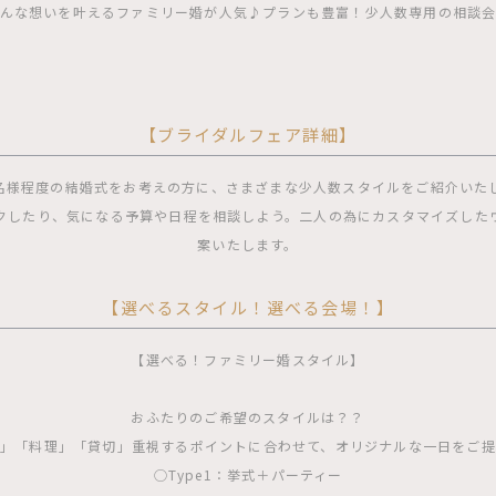
んな想いを叶えるファミリー婚が人気♪プランも豊富！少人数専用の相談
【ブライダルフェア詳細】
0名様程度の結婚式をお考えの方に、さまざまな少人数スタイルをご紹介いた
クしたり、気になる予算や日程を相談しよう。二人の為にカスタマイズした
案いたします。
【選べるスタイル！選べる会場！】
【選べる！ファミリー婚スタイル】
おふたりのご希望のスタイルは？？
」「料理」「貸切」重視するポイントに合わせて、オリジナルな一日をご
◯Type1：挙式＋パーティー