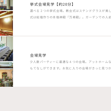
挙式会場見学【約20分】
選べる２つの挙式会場。教会式はステンドグラスが美
式は総檜作りの本格神殿「万寿殿」。ガーデンでの人
会場見学
少人数パーティーに最適な４つの会場。アットホーム
もてなしができます。お気に入りの会場がきっと見つ