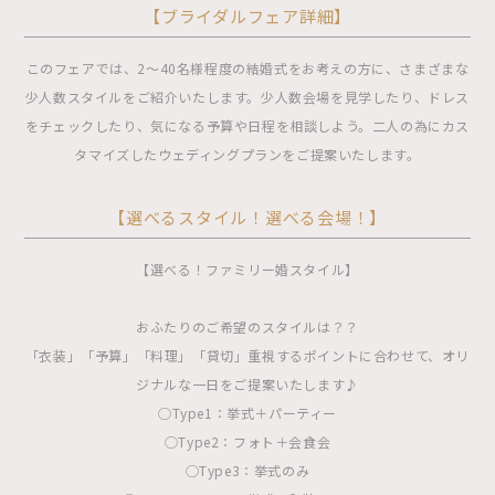
【ブライダルフェア詳細】
このフェアでは、2〜40名様程度の結婚式をお考えの方に、さまざまな
少人数スタイルをご紹介いたします。少人数会場を見学したり、ドレス
をチェックしたり、気になる予算や日程を相談しよう。二人の為にカス
タマイズしたウェディングプランをご提案いたします。
【選べるスタイル！選べる会場！】
【選べる！ファミリー婚スタイル】
おふたりのご希望のスタイルは？？
「衣装」「予算」「料理」「貸切」重視するポイントに合わせて、オリ
ジナルな一日をご提案いたします♪
◯Type1：挙式＋パーティー
◯Type2：フォト＋会食会
◯Type3：挙式のみ