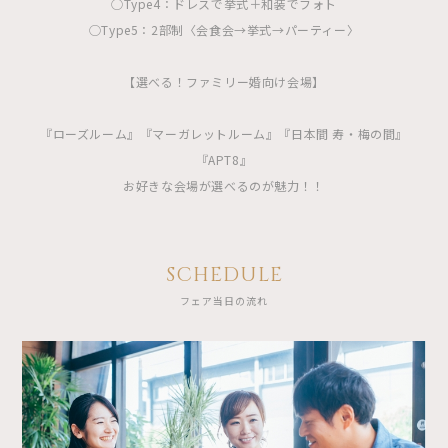
◯Type4：ドレスで挙式＋和装でフォト
◯Type5：2部制〈会食会→挙式→パーティー〉
【選べる！ファミリー婚向け会場】
『ローズルーム』『マーガレットルーム』『日本間 寿・梅の間』
『APT8』
お好きな会場が選べるのが魅力！！
SCHEDULE
フェア当日の流れ