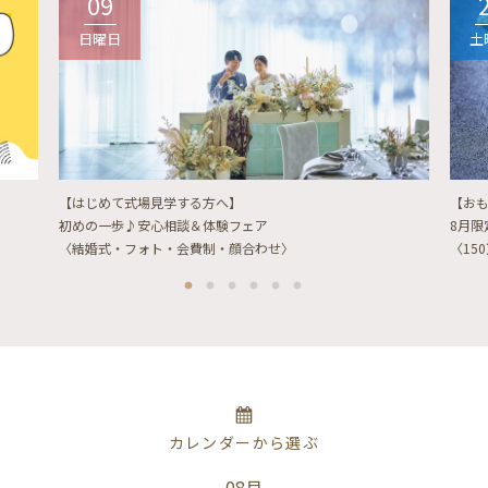
09
日曜日
土
【はじめて式場見学する方へ】
【お
初めの一歩♪安心相談＆体験フェア
8月
〈結婚式・フォト・会費制・顔合わせ〉
〈15
カレンダーから選ぶ
08月