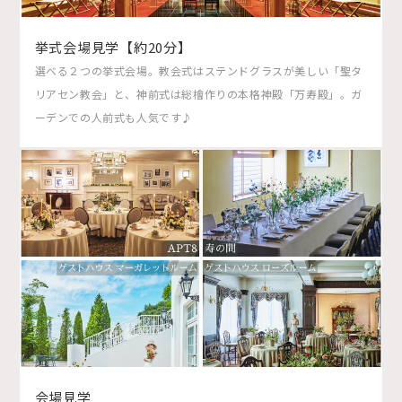
挙式会場見学【約20分】
選べる２つの挙式会場。教会式はステンドグラスが美しい「聖タ
リアセン教会」と、神前式は総檜作りの本格神殿「万寿殿」。ガ
ーデンでの人前式も人気です♪
会場見学