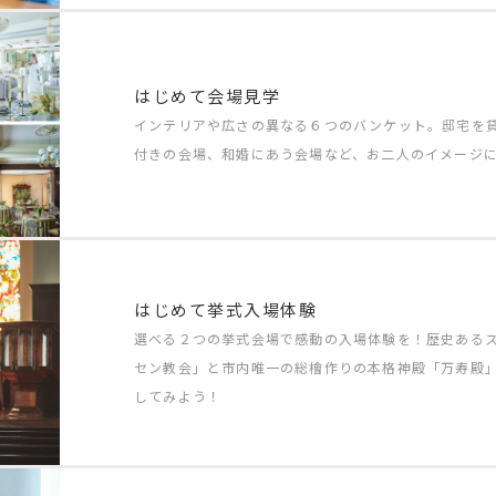
はじめて会場見学
インテリアや広さの異なる６つのバンケット。邸宅を
付きの会場、和婚にあう会場など、お二人のイメージ
はじめて挙式入場体験
選べる２つの挙式会場で感動の入場体験を！歴史ある
セン教会」と市内唯一の総檜作りの本格神殿「万寿殿
してみよう！