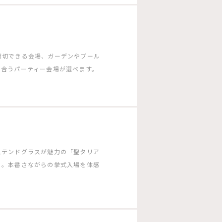
貸切できる会場、ガーデンやプール
に合うパーティー会場が選べます。
ステンドグラスが魅力の「聖タリア
」。本番さながらの挙式入場を体感