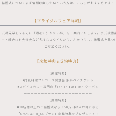
結婚式についてまず情報収集したいという方は、こちらがおすすめです！
【ブライダルフェア詳細】
て式場見学をする方に「最初に知りたい事」をご案内いたします。挙式披露
ィー・顔合わせ会食会など多様なスタイルから、ふたりらしい結婚式を見つ
ご参加ください。
【来館特典&成約特典】
【来館特典】
◾️婚礼料理フルコース試食会 無料ペアチケット
◾️スパイスカレー専門店「Tea To Eat」割引クーポン
ーーーーーーーーーーーーーーーーーーーー
【成約特典】
◾️30名様以上のご結婚式なら 150万円相当お得になる
「UMADOSHI_SSプラン」豪華特典をプレゼント！！