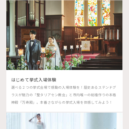
はじめて挙式入場体験
選べる２つの挙式会場で感動の入場体験を！歴史あるステンドグ
ラスが魅力の「聖タリアセン教会」と市内唯一の総檜作りの本格
神殿「万寿殿」。本番さながらの挙式入場を体感してみよう！