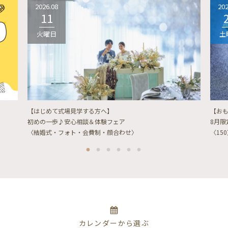
2026.08
202
11
火曜日
土
【はじめて式場見学する方へ】
【お
初めの一歩♪安心相談＆体験フェア
8月
〈結婚式・フォト・会費制・顔合わせ〉
〈15
カレンダーから選ぶ