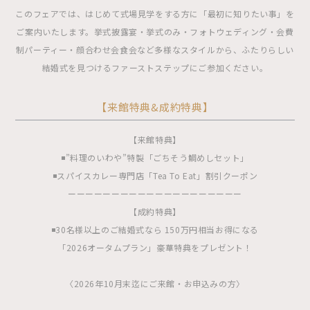
このフェアでは、はじめて式場見学をする方に「最初に知りたい事」を
ご案内いたします。挙式披露宴・挙式のみ・フォトウェディング・会費
制パーティー・顔合わせ会食会など多様なスタイルから、ふたりらしい
結婚式を見つけるファーストステップにご参加ください。
【来館特典&成約特典】
【来館特典】
◾️”料理のいわや”特製「ごちそう鯛めしセット」
◾️スパイスカレー専門店「Tea To Eat」割引クーポン
ーーーーーーーーーーーーーーーーーーーー
【成約特典】
◾️30名様以上のご結婚式なら 150万円相当お得になる
「2026オータムプラン」豪華特典をプレゼント！
〈2026年10月末迄にご来館・お申込みの方〉