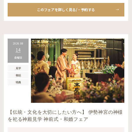
このフェアを詳しく見る/・予約する
2026.08
14
金曜日
見学
相談
特典
【伝統・文化を大切にしたい方へ】 伊勢神宮の神様
を祀る神殿見学 神前式・和婚フェア