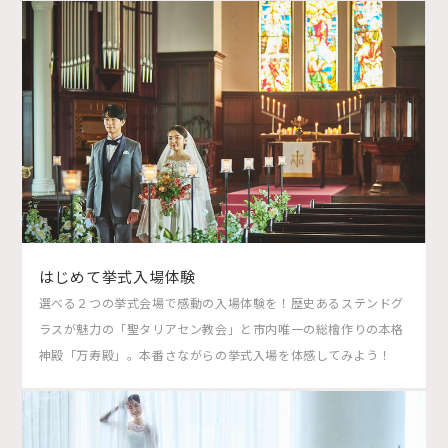
はじめて挙式入場体験
選べる２つの挙式会場で感動の入場体験を！歴史あるステンドグ
ラスが魅力の「聖タリアセン教会」と市内唯一の総檜作りの本格
神殿「万寿殿」。本番さながらの挙式入場を体感してみよう！