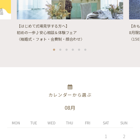
【はじめて式場見学する方へ】
【お
初めの一歩♪安心相談＆体験フェア
8月
〈結婚式・フォト・会費制・顔合わせ〉
〈15
カレンダーから選ぶ
08月
MON
TUE
WED
THU
FRI
SAT
SUN
1
2