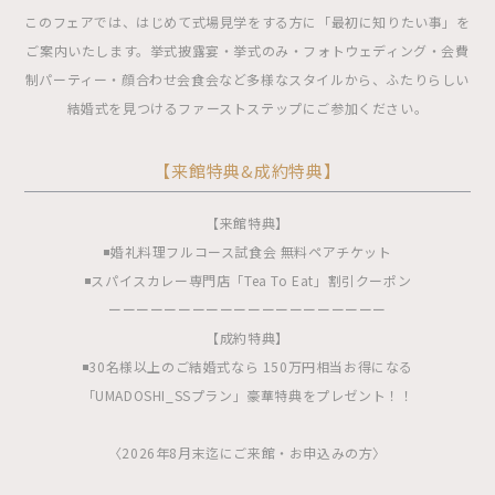
このフェアでは、はじめて式場見学をする方に「最初に知りたい事」を
ご案内いたします。挙式披露宴・挙式のみ・フォトウェディング・会費
制パーティー・顔合わせ会食会など多様なスタイルから、ふたりらしい
結婚式を見つけるファーストステップにご参加ください。
【来館特典&成約特典】
【来館特典】
◾️婚礼料理フルコース試食会 無料ペアチケット
◾️スパイスカレー専門店「Tea To Eat」割引クーポン
ーーーーーーーーーーーーーーーーーーーー
【成約特典】
◾️30名様以上のご結婚式なら 150万円相当お得になる
「UMADOSHI_SSプラン」豪華特典をプレゼント！！
〈2026年8月末迄にご来館・お申込みの方〉