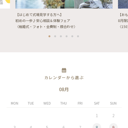
【はじめて式場見学する方へ】
【お
初めの一歩♪安心相談＆体験フェア
8月
〈結婚式・フォト・会費制・顔合わせ〉
〈15
カレンダーから選ぶ
08月
MON
TUE
WED
THU
FRI
SAT
SUN
1
2
3
4
5
6
7
8
9