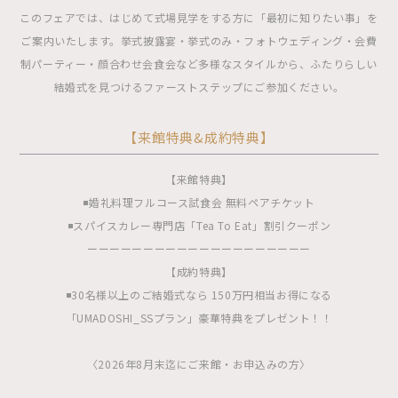
このフェアでは、はじめて式場見学をする方に「最初に知りたい事」を
ご案内いたします。挙式披露宴・挙式のみ・フォトウェディング・会費
制パーティー・顔合わせ会食会など多様なスタイルから、ふたりらしい
結婚式を見つけるファーストステップにご参加ください。
【来館特典&成約特典】
【来館特典】
◾️婚礼料理フルコース試食会 無料ペアチケット
◾️スパイスカレー専門店「Tea To Eat」割引クーポン
ーーーーーーーーーーーーーーーーーーーー
【成約特典】
◾️30名様以上のご結婚式なら 150万円相当お得になる
「UMADOSHI_SSプラン」豪華特典をプレゼント！！
〈2026年8月末迄にご来館・お申込みの方〉