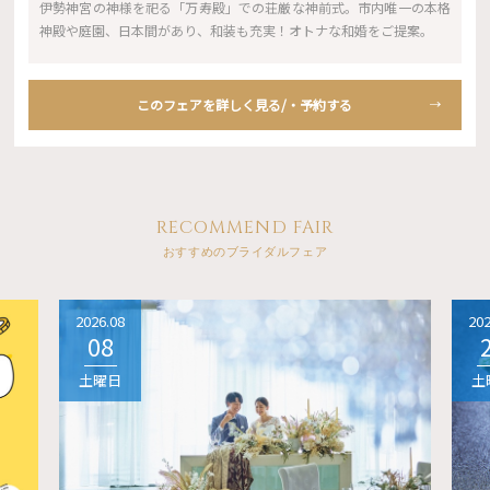
伊勢神宮の神様を祀る「万寿殿」での荘厳な神前式。市内唯一の本格
神殿や庭園、日本間があり、和装も充実！オトナな和婚をご提案。
このフェアを詳しく見る/・予約する
RECOMMEND FAIR
おすすめのブライダルフェア
2026.08
202
08
土曜日
土