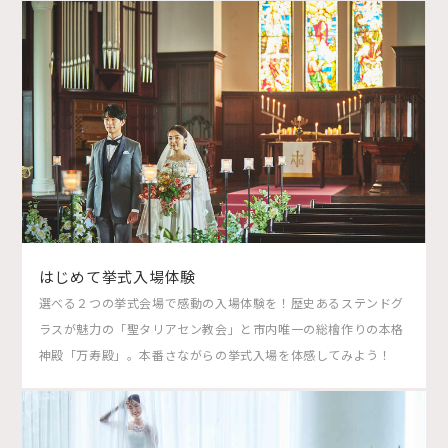
はじめて挙式入場体験
選べる２つの挙式会場で感動の入場体験を！歴史あるステンドグ
ラスが魅力の「聖タリアセン教会」と市内唯一の総檜作りの本格
神殿「万寿殿」。本番さながらの挙式入場を体感してみよう！