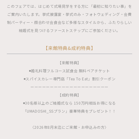
このフェアでは、はじめて式場見学をする方に「最初に知りたい事」を
ご案内いたします。挙式披露宴・挙式のみ・フォトウェディング・会費
制パーティー・顔合わせ会食会など多様なスタイルから、ふたりらしい
結婚式を見つけるファーストステップにご参加ください。
【来館特典&成約特典】
【来館特典】
◾️婚礼料理フルコース試食会 無料ペアチケット
◾️スパイスカレー専門店「Tea To Eat」割引クーポン
ーーーーーーーーーーーーーーーーーーーー
【成約特典】
◾️30名様以上のご結婚式なら 150万円相当お得になる
「UMADOSHI_SSプラン」豪華特典をプレゼント！！
〈2026年8月末迄にご来館・お申込みの方〉