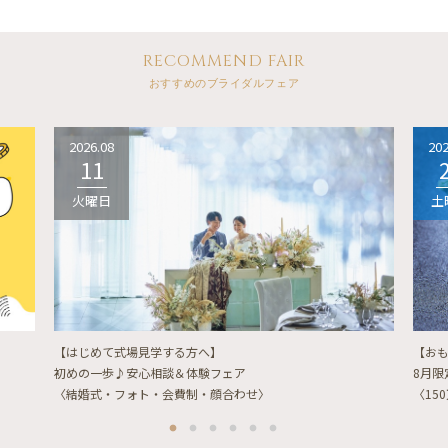
RECOMMEND FAIR
おすすめのブライダルフェア
2026.08
202
11
火曜日
土
【はじめて式場見学する方へ】
【お
初めの一歩♪安心相談＆体験フェア
8月
〈結婚式・フォト・会費制・顔合わせ〉
〈15