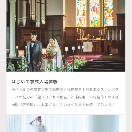
はじめて挙式入場体験
選べる２つの挙式会場で感動の入場体験を！歴史あるステンドグ
ラスが魅力の「聖タリアセン教会」と市内唯一の総檜作りの本格
神殿「万寿殿」。本番さながらの挙式入場を体感してみよう！