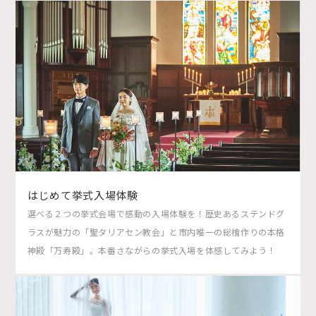
はじめて挙式入場体験
選べる２つの挙式会場で感動の入場体験を！歴史あるステンドグ
ラスが魅力の「聖タリアセン教会」と市内唯一の総檜作りの本格
神殿「万寿殿」。本番さながらの挙式入場を体感してみよう！