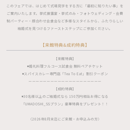
このフェアでは、はじめて式場見学をする方に「最初に知りたい事」を
ご案内いたします。挙式披露宴・挙式のみ・フォトウェディング・会費
制パーティー・顔合わせ会食会など多様なスタイルから、ふたりらしい
結婚式を見つけるファーストステップにご参加ください。
【来館特典&成約特典】
【来館特典】
◾️婚礼料理フルコース試食会 無料ペアチケット
◾️スパイスカレー専門店「Tea To Eat」割引クーポン
ーーーーーーーーーーーーーーーーーーーー
【成約特典】
◾️30名様以上のご結婚式なら 150万円相当お得になる
「UMADOSHI_SSプラン」豪華特典をプレゼント！！
〈2026年8月末迄にご来館・お申込みの方〉