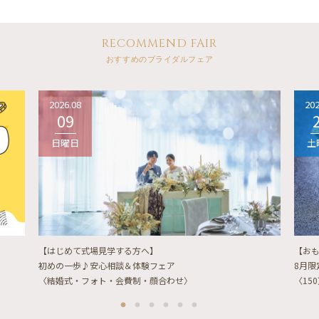
RECOMMEND FAIR
おすすめのブライダルフェア
2026.08
202
09
日曜日
土
【はじめて式場見学する方へ】
【お
初めの一歩♪安心相談＆体験フェア
8月
〈結婚式・フォト・会費制・顔合わせ〉
〈15