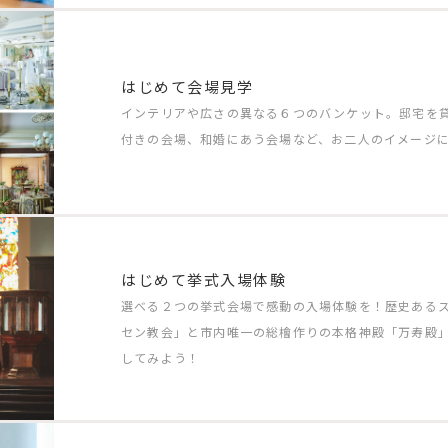
はじめて会場見学
インテリアや広さの異なる６つのバンケット。邸宅を
付きの会場、和婚にあう会場など、お二人のイメージ
はじめて挙式入場体験
選べる２つの挙式会場で感動の入場体験を！歴史ある
セン教会」と市内唯一の総檜作りの本格神殿「万寿殿
してみよう！