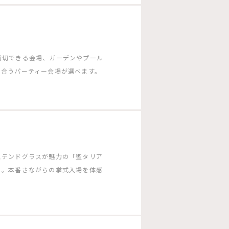
貸切できる会場、ガーデンやプール
に合うパーティー会場が選べます。
ステンドグラスが魅力の「聖タリア
」。本番さながらの挙式入場を体感