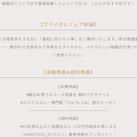
結婚式についてまず情報収集したいという方は、こちらがおすすめです！
【ブライダルフェア詳細】
て式場見学をする方に「最初に知りたい事」をご案内いたします。挙式披露
ィー・顔合わせ会食会など多様なスタイルから、ふたりらしい結婚式を見つ
ご参加ください。
【来館特典&成約特典】
【来館特典】
◾️婚礼料理フルコース試食会 無料ペアチケット
◾️スパイスカレー専門店「Tea To Eat」割引クーポン
ーーーーーーーーーーーーーーーーーーーー
【成約特典】
◾️30名様以上のご結婚式なら 150万円相当お得になる
「UMADOSHI_SSプラン」豪華特典をプレゼント！！