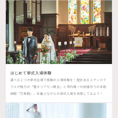
はじめて挙式入場体験
選べる２つの挙式会場で感動の入場体験を！歴史あるステンドグ
ラスが魅力の「聖タリアセン教会」と市内唯一の総檜作りの本格
神殿「万寿殿」。本番さながらの挙式入場を体感してみよう！