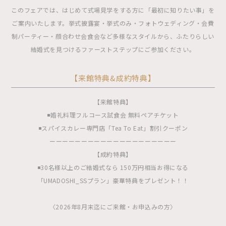
このフェアでは、はじめて式場見学をする方に「最初に知りたい事」を
ご案内いたします。挙式披露宴・挙式のみ・フォトウェディング・会費
制パーティー・顔合わせ会食会など多様なスタイルから、ふたりらしい
結婚式を見つけるファーストステップにご参加ください。
【来館特典&成約特典】
【来館特典】
◾️婚礼料理フルコース試食会 無料ペアチケット
◾️スパイスカレー専門店「Tea To Eat」割引クーポン
ーーーーーーーーーーーーーーーーーーーー
【成約特典】
◾️30名様以上のご結婚式なら 150万円相当お得になる
「UMADOSHI_SSプラン」豪華特典をプレゼント！！
〈2026年8月末迄にご来館・お申込みの方〉