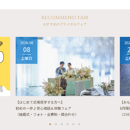
RECOMMEND FAIR
おすすめのブライダルフェア
2026.08
202
08
土曜日
土
【はじめて式場見学する方へ】
【お
初めの一歩♪安心相談＆体験フェア
8月
〈結婚式・フォト・会費制・顔合わせ〉
〈15