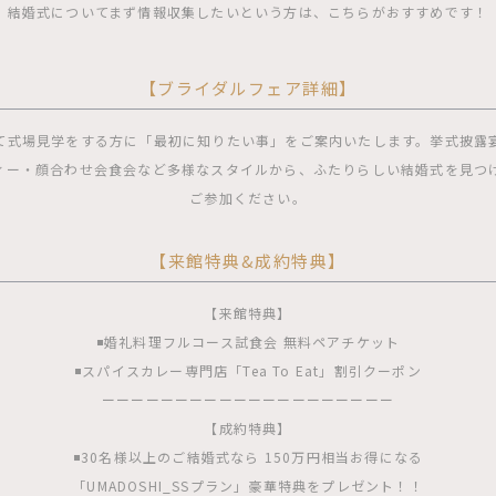
結婚式についてまず情報収集したいという方は、こちらがおすすめです！
【ブライダルフェア詳細】
て式場見学をする方に「最初に知りたい事」をご案内いたします。挙式披露
ィー・顔合わせ会食会など多様なスタイルから、ふたりらしい結婚式を見つ
ご参加ください。
【来館特典&成約特典】
【来館特典】
◾️婚礼料理フルコース試食会 無料ペアチケット
◾️スパイスカレー専門店「Tea To Eat」割引クーポン
ーーーーーーーーーーーーーーーーーーーー
【成約特典】
◾️30名様以上のご結婚式なら 150万円相当お得になる
「UMADOSHI_SSプラン」豪華特典をプレゼント！！