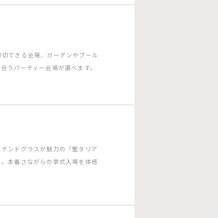
貸切できる会場、ガーデンやプール
に合うパーティー会場が選べます。
ステンドグラスが魅力の「聖タリア
」。本番さながらの挙式入場を体感