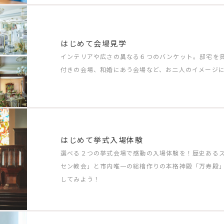
はじめて会場見学
インテリアや広さの異なる６つのバンケット。邸宅を
付きの会場、和婚にあう会場など、お二人のイメージ
はじめて挙式入場体験
選べる２つの挙式会場で感動の入場体験を！歴史ある
セン教会」と市内唯一の総檜作りの本格神殿「万寿殿
してみよう！