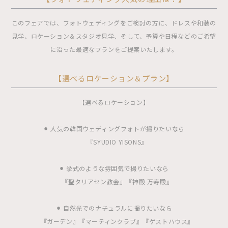
このフェアでは、フォトウェディングをご検討の方に、ドレスや和装の
見学、ロケーション＆スタジオ見学、そして、予算や日程などのご希望
に沿った最適なプランをご提案いたします。
【選べるロケーション＆プラン】
【選べるロケーション】
⚫︎ 人気の韓国ウェディングフォトが撮りたいなら
『SYUDIO YISONS』
⚫︎ 挙式のような雰囲気で撮りたいなら
『聖タリアセン教会』『神殿 万寿殿』
⚫︎ 自然光でのナチュラルに撮りたいなら
『ガーデン』『マーティンクラブ』『ゲストハウス』