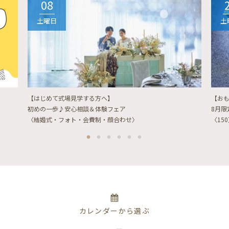
08
土曜日
土
【はじめて式場見学する方へ】
【お
初めの一歩♪安心相談＆体験フェア
8月
〈結婚式・フォト・会費制・顔合わせ〉
〈15
カレンダーから選ぶ