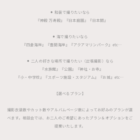
⚫︎ 和装で撮りたいなら
『神殿 万寿殿』『日本庭園』『日本間』
⚫︎ 海で撮りたいなら
『四倉海岸』『豊間海岸』『アクアマリンパーク』etc…
⚫︎ 二人の好きな場所で撮りたい（出張撮影）なら
『水族館』『公園』『神社・お寺』
『小・中学校』『スポーツ施設・スタジアム』『お城』etc…
【選べるプラン】
撮影衣装数やカット数やアルバムページ数によってお好みのプランが選
べます。相談会では、お二人のご希望にあったプラン＆オプションをご
提案いたします。