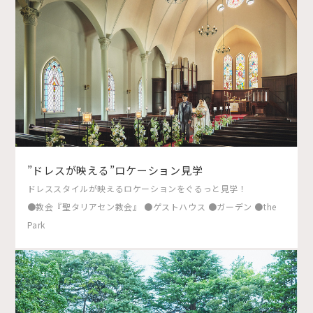
”ドレスが映える”ロケーション見学
ドレススタイルが映えるロケーションをぐるっと見学！
●教会『聖タリアセン教会』 ●ゲストハウス ●ガーデン ●the
Park