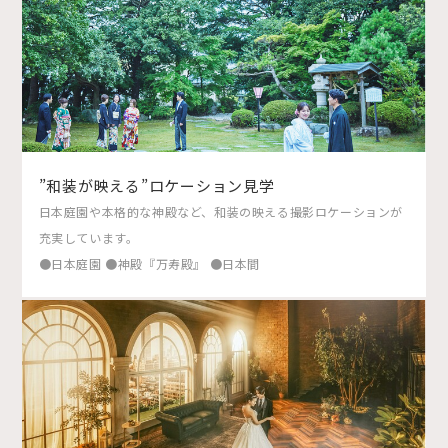
”和装が映える”ロケーション見学
日本庭園や本格的な神殿など、和装の映える撮影ロケーションが
充実しています。
●日本庭園 ●神殿『万寿殿』 ●日本間