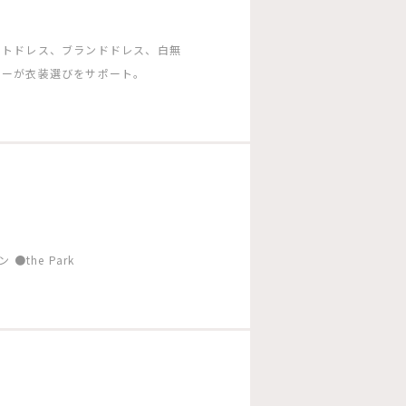
ートドレス、ブランドドレス、白無
ターが衣装選びをサポート。
！
the Park