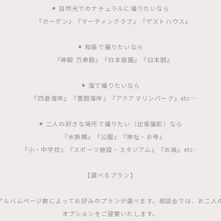
⚫︎ 自然光でのナチュラルに撮りたいなら
『ガーデン』『マーティンクラブ』『ゲストハウス』
⚫︎ 和装で撮りたいなら
『神殿 万寿殿』『日本庭園』『日本間』
⚫︎ 海で撮りたいなら
『四倉海岸』『豊間海岸』『アクアマリンパーク』etc…
⚫︎ 二人の好きな場所で撮りたい（出張撮影）なら
『水族館』『公園』『神社・お寺』
『小・中学校』『スポーツ施設・スタジアム』『お城』etc…
【選べるプラン】
アルバムページ数によってお好みのプランが選べます。相談会では、お二人
オプションをご提案いたします。