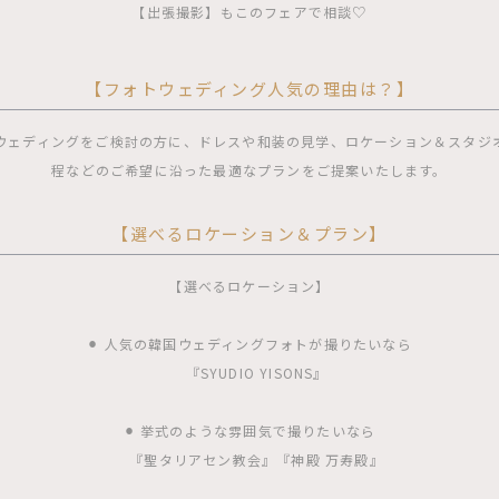
【出張撮影】もこのフェアで相談♡
【フォトウェディング人気の理由は？】
ウェディングをご検討の方に、ドレスや和装の見学、ロケーション＆スタジ
程などのご希望に沿った最適なプランをご提案いたします。
【選べるロケーション＆プラン】
【選べるロケーション】
⚫︎ 人気の韓国ウェディングフォトが撮りたいなら
『SYUDIO YISONS』
⚫︎ 挙式のような雰囲気で撮りたいなら
『聖タリアセン教会』『神殿 万寿殿』