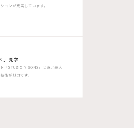
ーションが充実しています。
S 」見学
TUDIO YISONS」は東北最大
チ技術が魅力です。