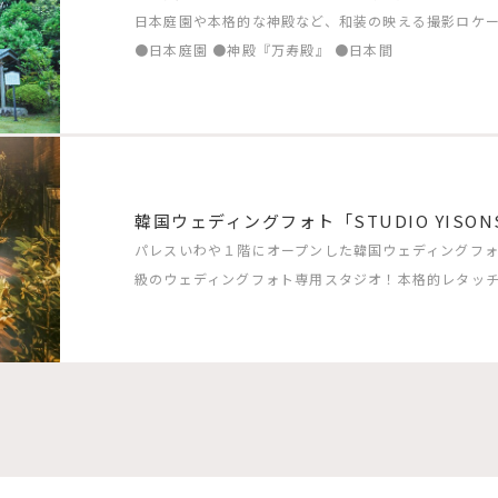
日本庭園や本格的な神殿など、和装の映える撮影ロケ
●日本庭園 ●神殿『万寿殿』 ●日本間
韓国ウェディングフォト「STUDIO YISON
パレスいわや１階にオープンした韓国ウェディングフォト「S
級のウェディングフォト専用スタジオ！本格的レタッ