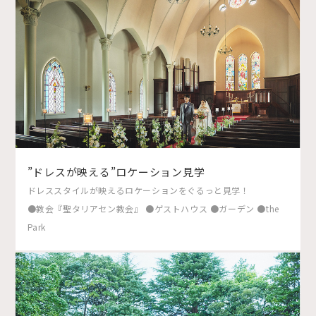
”ドレスが映える”ロケーション見学
ドレススタイルが映えるロケーションをぐるっと見学！
●教会『聖タリアセン教会』 ●ゲストハウス ●ガーデン ●the
Park