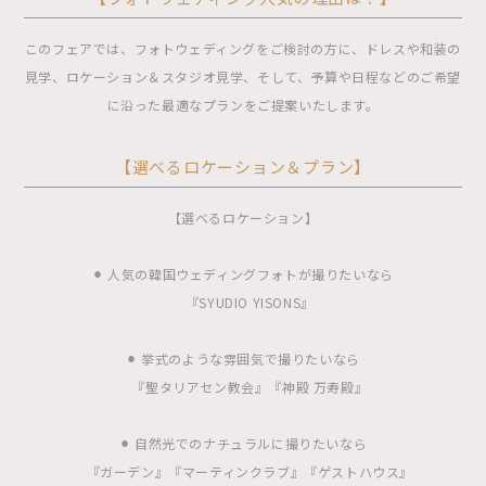
このフェアでは、フォトウェディングをご検討の方に、ドレスや和装の
見学、ロケーション＆スタジオ見学、そして、予算や日程などのご希望
に沿った最適なプランをご提案いたします。
【選べるロケーション＆プラン】
【選べるロケーション】
⚫︎ 人気の韓国ウェディングフォトが撮りたいなら
『SYUDIO YISONS』
⚫︎ 挙式のような雰囲気で撮りたいなら
『聖タリアセン教会』『神殿 万寿殿』
⚫︎ 自然光でのナチュラルに撮りたいなら
『ガーデン』『マーティンクラブ』『ゲストハウス』