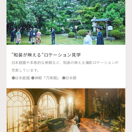
”和装が映える”ロケーション見学
日本庭園や本格的な神殿など、和装の映える撮影ロケーションが
充実しています。
●日本庭園 ●神殿『万寿殿』 ●日本間