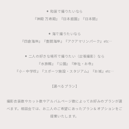
⚫︎ 和装で撮りたいなら
『神殿 万寿殿』『日本庭園』『日本間』
⚫︎ 海で撮りたいなら
『四倉海岸』『豊間海岸』『アクアマリンパーク』etc…
⚫︎ 二人の好きな場所で撮りたい（出張撮影）なら
『水族館』『公園』『神社・お寺』
『小・中学校』『スポーツ施設・スタジアム』『お城』etc…
【選べるプラン】
撮影衣装数やカット数やアルバムページ数によってお好みのプランが選
べます。相談会では、お二人のご希望にあったプラン＆オプションをご
提案いたします。