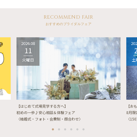
RECOMMEND FAIR
おすすめのブライダルフェア
2026.08
202
11
火曜日
土
【はじめて式場見学する方へ】
【お
初めの一歩♪安心相談＆体験フェア
8月
〈結婚式・フォト・会費制・顔合わせ〉
〈15