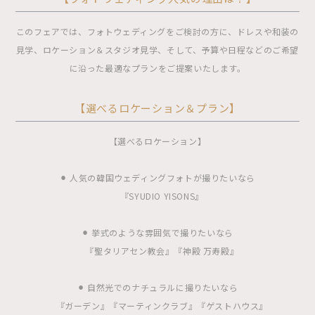
このフェアでは、フォトウェディングをご検討の方に、ドレスや和装の
見学、ロケーション＆スタジオ見学、そして、予算や日程などのご希望
に沿った最適なプランをご提案いたします。
【選べるロケーション＆プラン】
【選べるロケーション】
⚫︎ 人気の韓国ウェディングフォトが撮りたいなら
『SYUDIO YISONS』
⚫︎ 挙式のような雰囲気で撮りたいなら
『聖タリアセン教会』『神殿 万寿殿』
⚫︎ 自然光でのナチュラルに撮りたいなら
『ガーデン』『マーティンクラブ』『ゲストハウス』