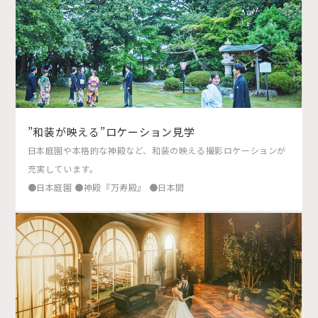
”和装が映える”ロケーション見学
日本庭園や本格的な神殿など、和装の映える撮影ロケーションが
充実しています。
●日本庭園 ●神殿『万寿殿』 ●日本間