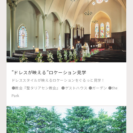
”ドレスが映える”ロケーション見学
ドレススタイルが映えるロケーションをぐるっと見学！
●教会『聖タリアセン教会』 ●ゲストハウス ●ガーデン ●the
Park