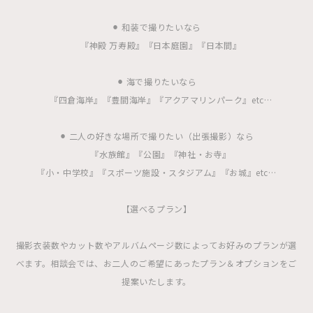
⚫︎ 和装で撮りたいなら
『神殿 万寿殿』『日本庭園』『日本間』
⚫︎ 海で撮りたいなら
『四倉海岸』『豊間海岸』『アクアマリンパーク』etc…
⚫︎ 二人の好きな場所で撮りたい（出張撮影）なら
『水族館』『公園』『神社・お寺』
『小・中学校』『スポーツ施設・スタジアム』『お城』etc…
【選べるプラン】
撮影衣装数やカット数やアルバムページ数によってお好みのプランが選
べます。相談会では、お二人のご希望にあったプラン＆オプションをご
提案いたします。