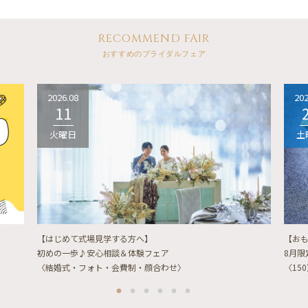
RECOMMEND FAIR
おすすめのブライダルフェア
2026.08
202
11
火曜日
土
【はじめて式場見学する方へ】
【お
初めの一歩♪安心相談＆体験フェア
8月
〈結婚式・フォト・会費制・顔合わせ〉
〈15