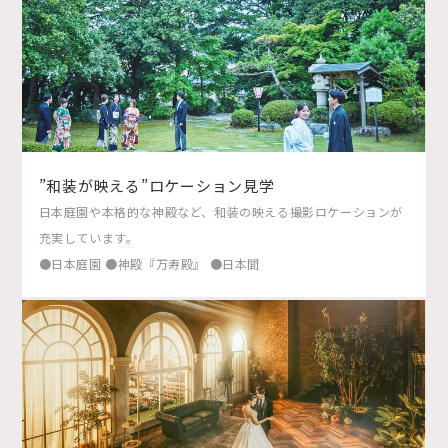
”和装が映える”ロケーション見学
日本庭園や本格的な神殿など、和装の映える撮影ロケーションが
充実しています。
●日本庭園 ●神殿『万寿殿』 ●日本間