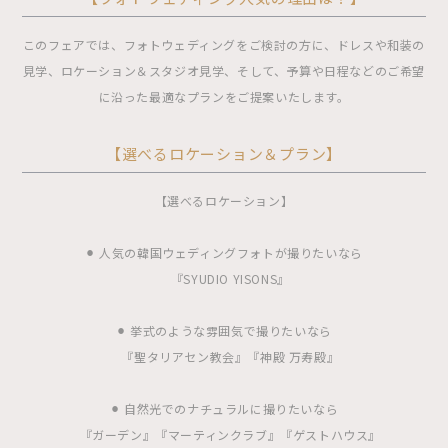
このフェアでは、フォトウェディングをご検討の方に、ドレスや和装の
見学、ロケーション＆スタジオ見学、そして、予算や日程などのご希望
に沿った最適なプランをご提案いたします。
【選べるロケーション＆プラン】
【選べるロケーション】
⚫︎ 人気の韓国ウェディングフォトが撮りたいなら
『SYUDIO YISONS』
⚫︎ 挙式のような雰囲気で撮りたいなら
『聖タリアセン教会』『神殿 万寿殿』
⚫︎ 自然光でのナチュラルに撮りたいなら
『ガーデン』『マーティンクラブ』『ゲストハウス』