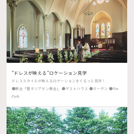
”ドレスが映える”ロケーション見学
ドレススタイルが映えるロケーションをぐるっと見学！
●教会『聖タリアセン教会』 ●ゲストハウス ●ガーデン ●the
Park