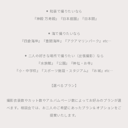
⚫︎ 和装で撮りたいなら
『神殿 万寿殿』『日本庭園』『日本間』
⚫︎ 海で撮りたいなら
『四倉海岸』『豊間海岸』『アクアマリンパーク』etc…
⚫︎ 二人の好きな場所で撮りたい（出張撮影）なら
『水族館』『公園』『神社・お寺』
『小・中学校』『スポーツ施設・スタジアム』『お城』etc…
【選べるプラン】
撮影衣装数やカット数やアルバムページ数によってお好みのプランが選
べます。相談会では、お二人のご希望にあったプラン＆オプションをご
提案いたします。