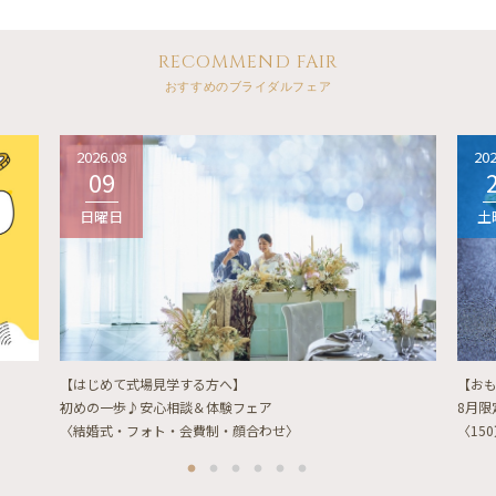
RECOMMEND FAIR
おすすめのブライダルフェア
2026.08
202
09
日曜日
土
【はじめて式場見学する方へ】
【お
初めの一歩♪安心相談＆体験フェア
8月
〈結婚式・フォト・会費制・顔合わせ〉
〈15