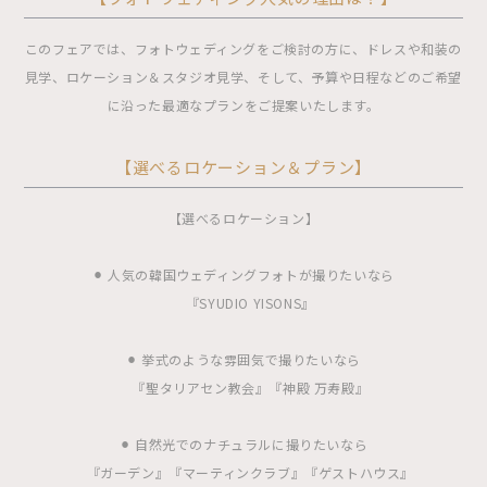
このフェアでは、フォトウェディングをご検討の方に、ドレスや和装の
見学、ロケーション＆スタジオ見学、そして、予算や日程などのご希望
に沿った最適なプランをご提案いたします。
【選べるロケーション＆プラン】
【選べるロケーション】
⚫︎ 人気の韓国ウェディングフォトが撮りたいなら
『SYUDIO YISONS』
⚫︎ 挙式のような雰囲気で撮りたいなら
『聖タリアセン教会』『神殿 万寿殿』
⚫︎ 自然光でのナチュラルに撮りたいなら
『ガーデン』『マーティンクラブ』『ゲストハウス』