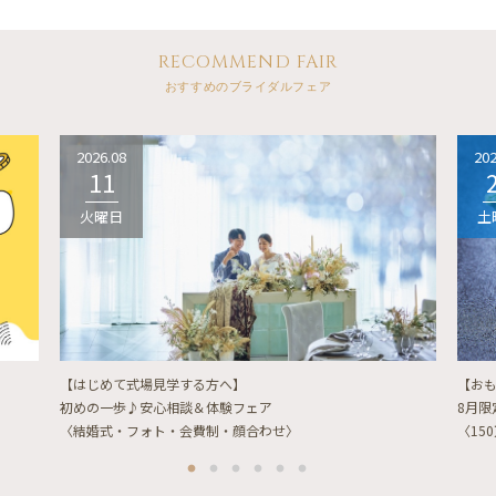
RECOMMEND FAIR
おすすめのブライダルフェア
2026.08
202
11
火曜日
土
【はじめて式場見学する方へ】
【お
初めの一歩♪安心相談＆体験フェア
8月
〈結婚式・フォト・会費制・顔合わせ〉
〈15