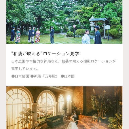
”和装が映える”ロケーション見学
日本庭園や本格的な神殿など、和装の映える撮影ロケーションが
充実しています。
●日本庭園 ●神殿『万寿殿』 ●日本間