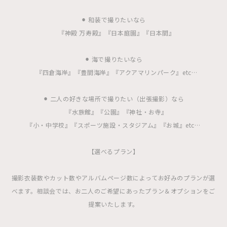
⚫︎ 和装で撮りたいなら
『神殿 万寿殿』『日本庭園』『日本間』
⚫︎ 海で撮りたいなら
『四倉海岸』『豊間海岸』『アクアマリンパーク』etc…
⚫︎ 二人の好きな場所で撮りたい（出張撮影）なら
『水族館』『公園』『神社・お寺』
『小・中学校』『スポーツ施設・スタジアム』『お城』etc…
【選べるプラン】
撮影衣装数やカット数やアルバムページ数によってお好みのプランが選
べます。相談会では、お二人のご希望にあったプラン＆オプションをご
提案いたします。