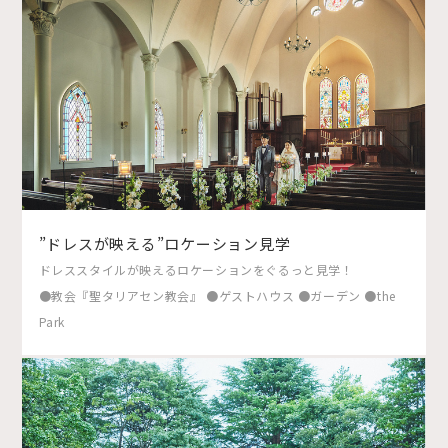
”ドレスが映える”ロケーション見学
ドレススタイルが映えるロケーションをぐるっと見学！
●教会『聖タリアセン教会』 ●ゲストハウス ●ガーデン ●the
Park