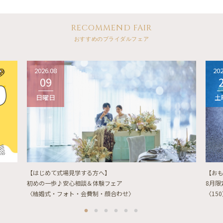
RECOMMEND FAIR
おすすめのブライダルフェア
2026.08
202
09
日曜日
土
【はじめて式場見学する方へ】
【お
初めの一歩♪安心相談＆体験フェア
8月
〈結婚式・フォト・会費制・顔合わせ〉
〈15