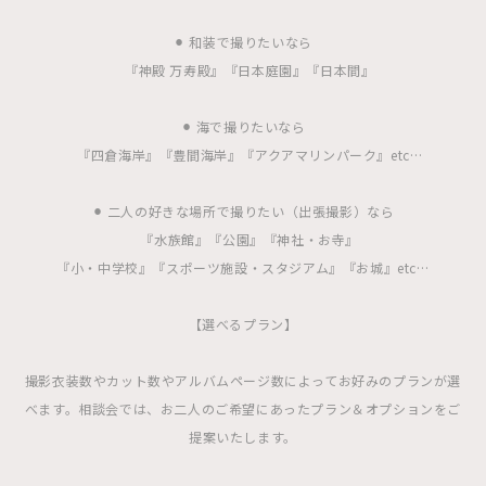
⚫︎ 和装で撮りたいなら
『神殿 万寿殿』『日本庭園』『日本間』
⚫︎ 海で撮りたいなら
『四倉海岸』『豊間海岸』『アクアマリンパーク』etc…
⚫︎ 二人の好きな場所で撮りたい（出張撮影）なら
『水族館』『公園』『神社・お寺』
『小・中学校』『スポーツ施設・スタジアム』『お城』etc…
【選べるプラン】
撮影衣装数やカット数やアルバムページ数によってお好みのプランが選
べます。相談会では、お二人のご希望にあったプラン＆オプションをご
提案いたします。