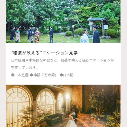
”和装が映える”ロケーション見学
日本庭園や本格的な神殿など、和装の映える撮影ロケーションが
充実しています。
●日本庭園 ●神殿『万寿殿』 ●日本間