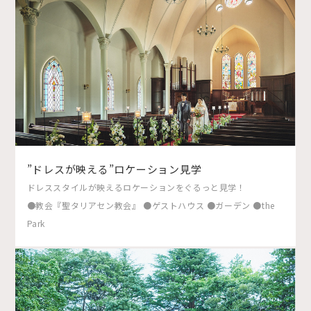
”ドレスが映える”ロケーション見学
ドレススタイルが映えるロケーションをぐるっと見学！
●教会『聖タリアセン教会』 ●ゲストハウス ●ガーデン ●the
Park