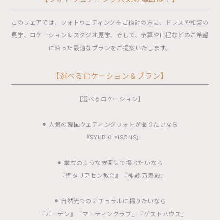
このフェアでは、フォトウェディングをご検討の方に、ドレスや和装の
見学、ロケーション＆スタジオ見学、そして、予算や日程などのご希望
に沿った最適なプランをご提案いたします。
【選べるロケーション＆プラン】
【選べるロケーション】
⚫︎ 人気の韓国ウェディングフォトが撮りたいなら
『SYUDIO YISONS』
⚫︎ 挙式のような雰囲気で撮りたいなら
『聖タリアセン教会』『神殿 万寿殿』
⚫︎ 自然光でのナチュラルに撮りたいなら
『ガーデン』『マーティンクラブ』『ゲストハウス』