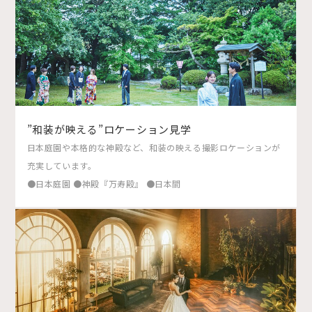
”和装が映える”ロケーション見学
日本庭園や本格的な神殿など、和装の映える撮影ロケーションが
充実しています。
●日本庭園 ●神殿『万寿殿』 ●日本間