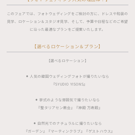
このフェアでは、フォトウェディングをご検討の方に、ドレスや和装の
見学、ロケーション＆スタジオ見学、そして、予算や日程などのご希望
に沿った最適なプランをご提案いたします。
【選べるロケーション＆プラン】
【選べるロケーション】
⚫︎ 人気の韓国ウェディングフォトが撮りたいなら
『SYUDIO YISONS』
⚫︎ 挙式のような雰囲気で撮りたいなら
『聖タリアセン教会』『神殿 万寿殿』
⚫︎ 自然光でのナチュラルに撮りたいなら
『ガーデン』『マーティンクラブ』『ゲストハウス』