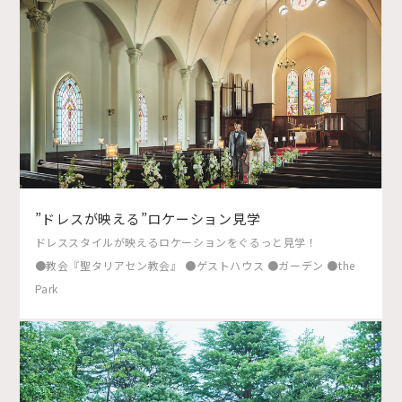
”ドレスが映える”ロケーション見学
ドレススタイルが映えるロケーションをぐるっと見学！
●教会『聖タリアセン教会』 ●ゲストハウス ●ガーデン ●the
Park