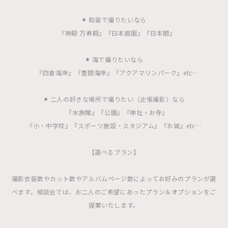
⚫︎ 和装で撮りたいなら
『神殿 万寿殿』『日本庭園』『日本間』
⚫︎ 海で撮りたいなら
『四倉海岸』『豊間海岸』『アクアマリンパーク』etc…
⚫︎ 二人の好きな場所で撮りたい（出張撮影）なら
『水族館』『公園』『神社・お寺』
『小・中学校』『スポーツ施設・スタジアム』『お城』etc…
【選べるプラン】
撮影衣装数やカット数やアルバムページ数によってお好みのプランが選
べます。相談会では、お二人のご希望にあったプラン＆オプションをご
提案いたします。