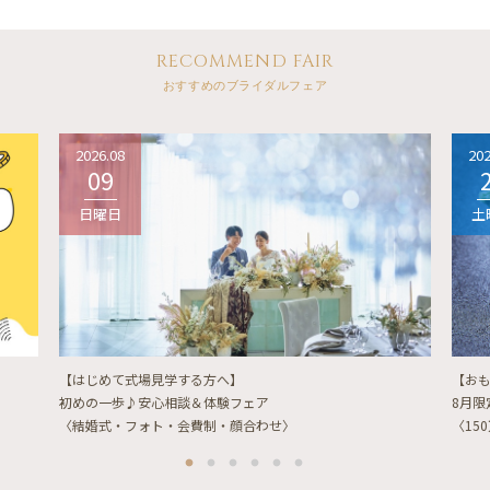
RECOMMEND FAIR
おすすめのブライダルフェア
2026.08
202
09
日曜日
土
【はじめて式場見学する方へ】
【お
初めの一歩♪安心相談＆体験フェア
8月
〈結婚式・フォト・会費制・顔合わせ〉
〈15