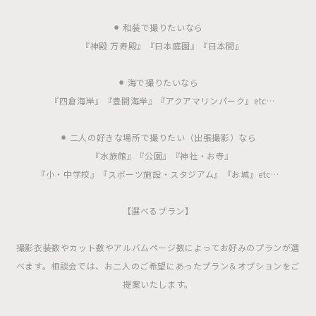
⚫︎ 和装で撮りたいなら
『神殿 万寿殿』『日本庭園』『日本間』
⚫︎ 海で撮りたいなら
『四倉海岸』『豊間海岸』『アクアマリンパーク』etc…
⚫︎ 二人の好きな場所で撮りたい（出張撮影）なら
『水族館』『公園』『神社・お寺』
『小・中学校』『スポーツ施設・スタジアム』『お城』etc…
【選べるプラン】
撮影衣装数やカット数やアルバムページ数によってお好みのプランが選
べます。相談会では、お二人のご希望にあったプラン＆オプションをご
提案いたします。