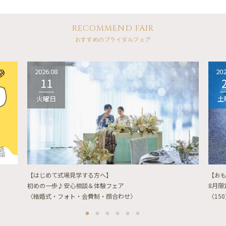
RECOMMEND FAIR
おすすめのブライダルフェア
2026.08
202
11
火曜日
土
【はじめて式場見学する方へ】
【お
初めの一歩♪安心相談＆体験フェア
8月
〈結婚式・フォト・会費制・顔合わせ〉
〈15