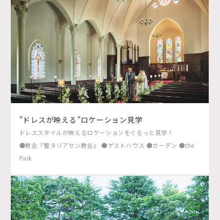
”ドレスが映える”ロケーション見学
ドレススタイルが映えるロケーションをぐるっと見学！
●教会『聖タリアセン教会』 ●ゲストハウス ●ガーデン ●the
Park