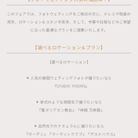
このフェアでは、フォトウェディングをご検討の方に、ドレスや和装の
見学、ロケーション＆スタジオ見学、そして、予算や日程などのご希望
に沿った最適なプランをご提案いたします。
【選べるロケーション＆プラン】
【選べるロケーション】
⚫︎ 人気の韓国ウェディングフォトが撮りたいなら
『SYUDIO YISONS』
⚫︎ 挙式のような雰囲気で撮りたいなら
『聖タリアセン教会』『神殿 万寿殿』
⚫︎ 自然光でのナチュラルに撮りたいなら
『ガーデン』『マーティンクラブ』『ゲストハウス』