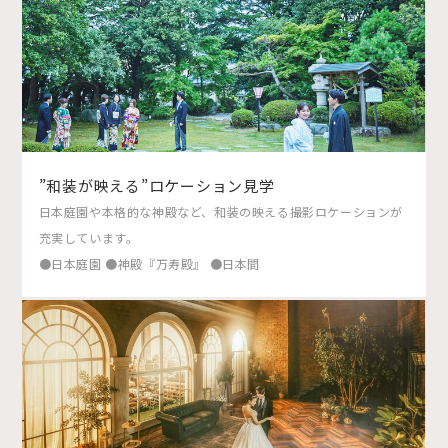
”和装が映える”ロケーション見学
日本庭園や本格的な神殿など、和装の映える撮影ロケーションが
充実しています。
●日本庭園 ●神殿『万寿殿』 ●日本間