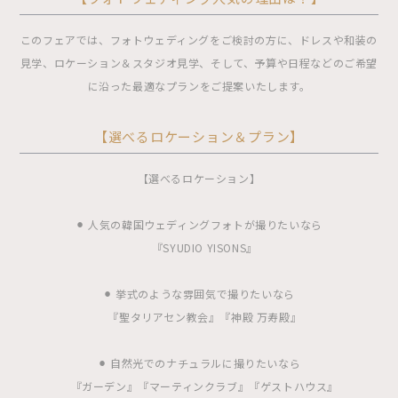
このフェアでは、フォトウェディングをご検討の方に、ドレスや和装の
見学、ロケーション＆スタジオ見学、そして、予算や日程などのご希望
に沿った最適なプランをご提案いたします。
【選べるロケーション＆プラン】
【選べるロケーション】
⚫︎ 人気の韓国ウェディングフォトが撮りたいなら
『SYUDIO YISONS』
⚫︎ 挙式のような雰囲気で撮りたいなら
『聖タリアセン教会』『神殿 万寿殿』
⚫︎ 自然光でのナチュラルに撮りたいなら
『ガーデン』『マーティンクラブ』『ゲストハウス』