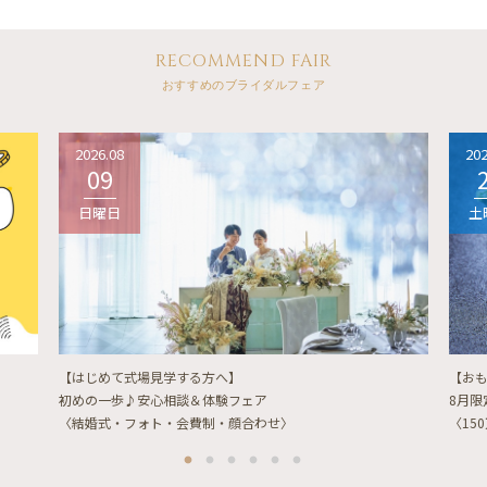
RECOMMEND FAIR
おすすめのブライダルフェア
2026.08
202
09
日曜日
土
【はじめて式場見学する方へ】
【お
初めの一歩♪安心相談＆体験フェア
8月
〈結婚式・フォト・会費制・顔合わせ〉
〈15