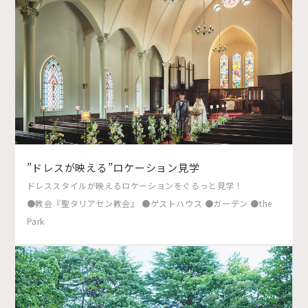
”ドレスが映える”ロケーション見学
ドレススタイルが映えるロケーションをぐるっと見学！
●教会『聖タリアセン教会』 ●ゲストハウス ●ガーデン ●the
Park