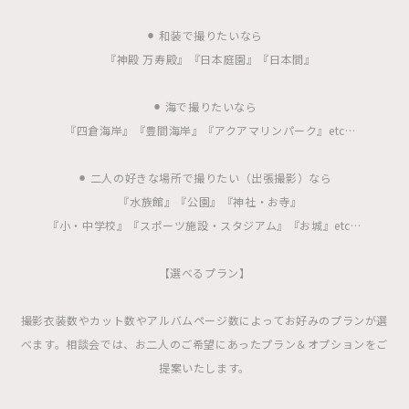
⚫︎ 和装で撮りたいなら
『神殿 万寿殿』『日本庭園』『日本間』
⚫︎ 海で撮りたいなら
『四倉海岸』『豊間海岸』『アクアマリンパーク』etc…
⚫︎ 二人の好きな場所で撮りたい（出張撮影）なら
『水族館』『公園』『神社・お寺』
『小・中学校』『スポーツ施設・スタジアム』『お城』etc…
【選べるプラン】
撮影衣装数やカット数やアルバムページ数によってお好みのプランが選
べます。相談会では、お二人のご希望にあったプラン＆オプションをご
提案いたします。