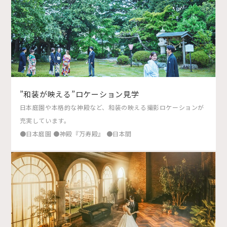
”和装が映える”ロケーション見学
日本庭園や本格的な神殿など、和装の映える撮影ロケーションが
充実しています。
●日本庭園 ●神殿『万寿殿』 ●日本間