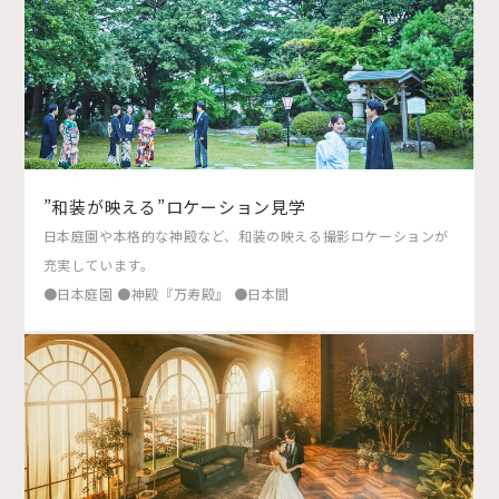
”和装が映える”ロケーション見学
日本庭園や本格的な神殿など、和装の映える撮影ロケーションが
充実しています。
●日本庭園 ●神殿『万寿殿』 ●日本間