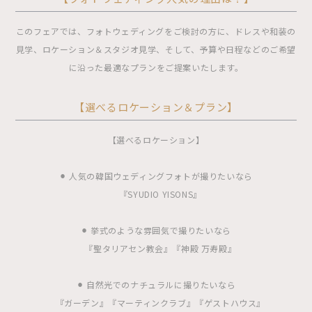
このフェアでは、フォトウェディングをご検討の方に、ドレスや和装の
見学、ロケーション＆スタジオ見学、そして、予算や日程などのご希望
に沿った最適なプランをご提案いたします。
【選べるロケーション＆プラン】
【選べるロケーション】
⚫︎ 人気の韓国ウェディングフォトが撮りたいなら
『SYUDIO YISONS』
⚫︎ 挙式のような雰囲気で撮りたいなら
『聖タリアセン教会』『神殿 万寿殿』
⚫︎ 自然光でのナチュラルに撮りたいなら
『ガーデン』『マーティンクラブ』『ゲストハウス』