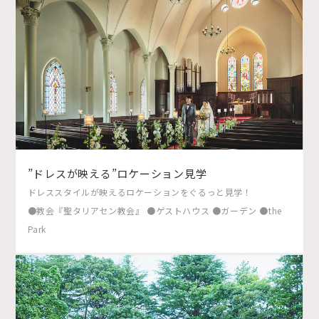
”ドレスが映える”ロケーション見学
ドレススタイルが映えるロケーションをぐるっと見学！
●教会『聖タリアセン教会』 ●ゲストハウス ●ガーデン ●the
Park