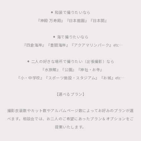
⚫︎ 和装で撮りたいなら
『神殿 万寿殿』『日本庭園』『日本間』
⚫︎ 海で撮りたいなら
『四倉海岸』『豊間海岸』『アクアマリンパーク』etc…
⚫︎ 二人の好きな場所で撮りたい（出張撮影）なら
『水族館』『公園』『神社・お寺』
『小・中学校』『スポーツ施設・スタジアム』『お城』etc…
【選べるプラン】
撮影衣装数やカット数やアルバムページ数によってお好みのプランが選
べます。相談会では、お二人のご希望にあったプラン＆オプションをご
提案いたします。