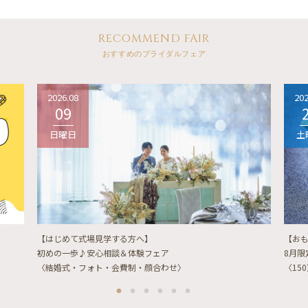
RECOMMEND FAIR
おすすめのブライダルフェア
2026.08
202
09
日曜日
土
【はじめて式場見学する方へ】
【お
初めの一歩♪安心相談＆体験フェア
8月
〈結婚式・フォト・会費制・顔合わせ〉
〈15