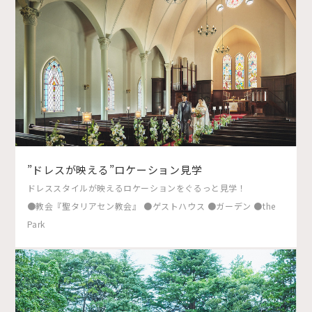
”ドレスが映える”ロケーション見学
ドレススタイルが映えるロケーションをぐるっと見学！
●教会『聖タリアセン教会』 ●ゲストハウス ●ガーデン ●the
Park