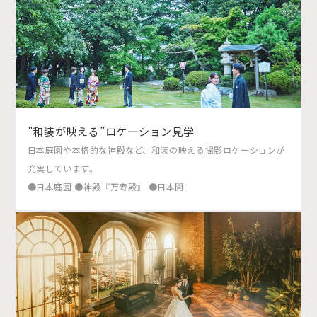
”和装が映える”ロケーション見学
日本庭園や本格的な神殿など、和装の映える撮影ロケーションが
充実しています。
●日本庭園 ●神殿『万寿殿』 ●日本間