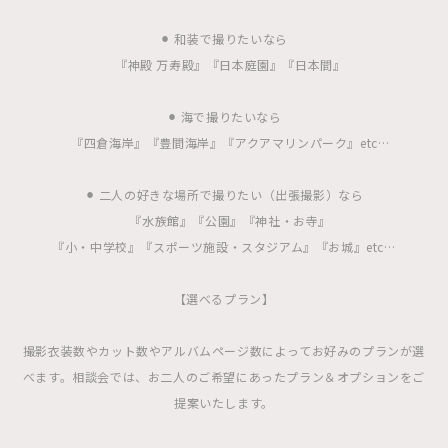
⚫︎ 和装で撮りたいなら
『神殿 万寿殿』『日本庭園』『日本間』
⚫︎ 海で撮りたいなら
『四倉海岸』『豊間海岸』『アクアマリンパーク』etc…
⚫︎ 二人の好きな場所で撮りたい（出張撮影）なら
『水族館』『公園』『神社・お寺』
『小・中学校』『スポーツ施設・スタジアム』『お城』etc…
【選べるプラン】
撮影衣装数やカット数やアルバムページ数によってお好みのプランが選
べます。相談会では、お二人のご希望にあったプラン＆オプションをご
提案いたします。