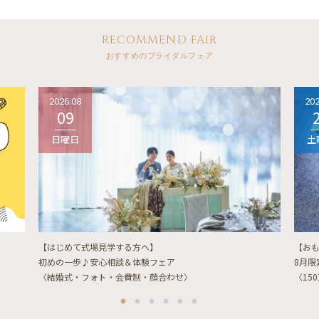
RECOMMEND FAIR
おすすめのブライダルフェア
2026.08
202
09
日曜日
土
【はじめて式場見学する方へ】
【お
初めの一歩♪安心相談＆体験フェア
8月
〈結婚式・フォト・会費制・顔合わせ〉
〈15