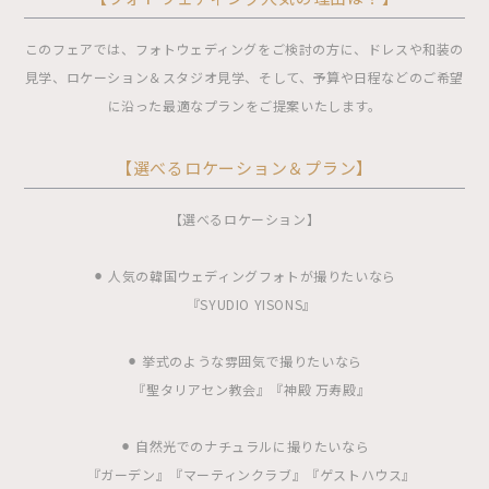
このフェアでは、フォトウェディングをご検討の方に、ドレスや和装の
見学、ロケーション＆スタジオ見学、そして、予算や日程などのご希望
に沿った最適なプランをご提案いたします。
【選べるロケーション＆プラン】
【選べるロケーション】
⚫︎ 人気の韓国ウェディングフォトが撮りたいなら
『SYUDIO YISONS』
⚫︎ 挙式のような雰囲気で撮りたいなら
『聖タリアセン教会』『神殿 万寿殿』
⚫︎ 自然光でのナチュラルに撮りたいなら
『ガーデン』『マーティンクラブ』『ゲストハウス』