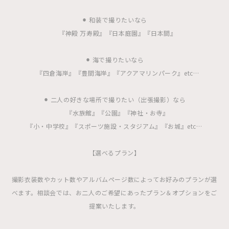
⚫︎ 和装で撮りたいなら
『神殿 万寿殿』『日本庭園』『日本間』
⚫︎ 海で撮りたいなら
『四倉海岸』『豊間海岸』『アクアマリンパーク』etc…
⚫︎ 二人の好きな場所で撮りたい（出張撮影）なら
『水族館』『公園』『神社・お寺』
『小・中学校』『スポーツ施設・スタジアム』『お城』etc…
【選べるプラン】
撮影衣装数やカット数やアルバムページ数によってお好みのプランが選
べます。相談会では、お二人のご希望にあったプラン＆オプションをご
提案いたします。