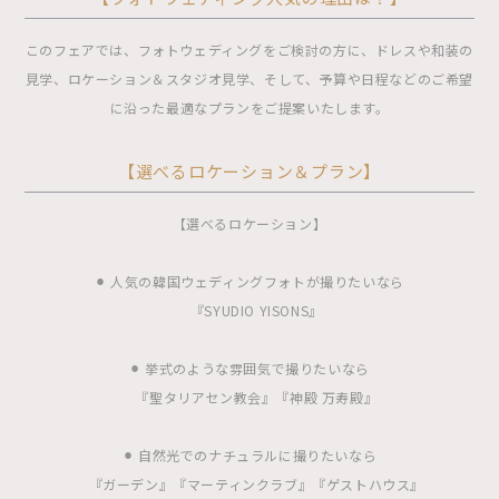
このフェアでは、フォトウェディングをご検討の方に、ドレスや和装の
見学、ロケーション＆スタジオ見学、そして、予算や日程などのご希望
に沿った最適なプランをご提案いたします。
【選べるロケーション＆プラン】
【選べるロケーション】
⚫︎ 人気の韓国ウェディングフォトが撮りたいなら
『SYUDIO YISONS』
⚫︎ 挙式のような雰囲気で撮りたいなら
『聖タリアセン教会』『神殿 万寿殿』
⚫︎ 自然光でのナチュラルに撮りたいなら
『ガーデン』『マーティンクラブ』『ゲストハウス』