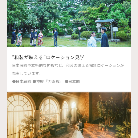
”和装が映える”ロケーション見学
日本庭園や本格的な神殿など、和装の映える撮影ロケーションが
充実しています。
●日本庭園 ●神殿『万寿殿』 ●日本間