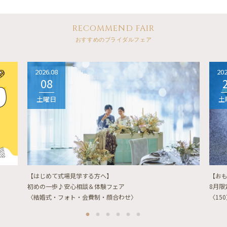
RECOMMEND FAIR
おすすめのブライダルフェア
2026.08
202
08
土曜日
土
【はじめて式場見学する方へ】
【お
初めの一歩♪安心相談＆体験フェア
8月
〈結婚式・フォト・会費制・顔合わせ〉
〈15