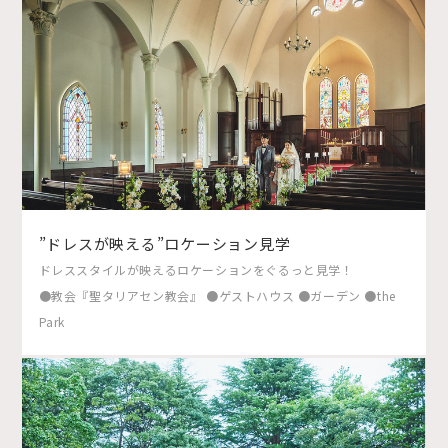
”ドレスが映える”ロケーション見学
ドレススタイルが映えるロケーションをぐるっと見学！
●教会『聖タリアセン教会』 ●ゲストハウス ●ガーデン ●the
Park