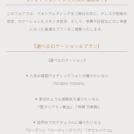
このフェアでは、フォトウェディングをご検討の方に、ドレスや和装の
見学、ロケーション＆スタジオ見学、そして、予算や日程などのご希望
に沿った最適なプランをご提案いたします。
【選べるロケーション＆プラン】
【選べるロケーション】
⚫︎ 人気の韓国ウェディングフォトが撮りたいなら
『SYUDIO YISONS』
⚫︎ 挙式のような雰囲気で撮りたいなら
『聖タリアセン教会』『神殿 万寿殿』
⚫︎ 自然光でのナチュラルに撮りたいなら
『ガーデン』『マーティンクラブ』『ゲストハウス』