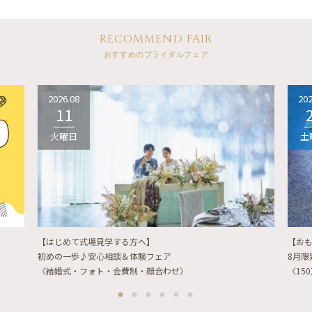
RECOMMEND FAIR
おすすめのブライダルフェア
2026.08
202
11
火曜日
土
【はじめて式場見学する方へ】
【お
初めの一歩♪安心相談＆体験フェア
8月
〈結婚式・フォト・会費制・顔合わせ〉
〈15