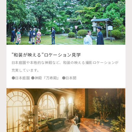
”和装が映える”ロケーション見学
日本庭園や本格的な神殿など、和装の映える撮影ロケーションが
充実しています。
●日本庭園 ●神殿『万寿殿』 ●日本間