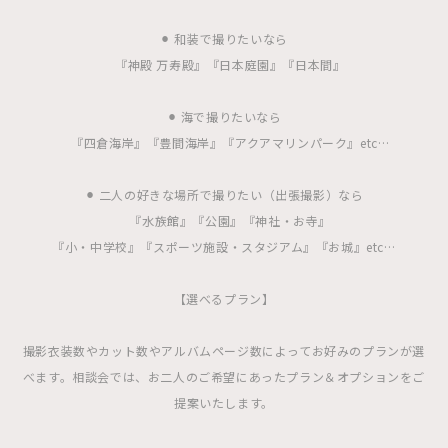
⚫︎ 和装で撮りたいなら
『神殿 万寿殿』『日本庭園』『日本間』
⚫︎ 海で撮りたいなら
『四倉海岸』『豊間海岸』『アクアマリンパーク』etc…
⚫︎ 二人の好きな場所で撮りたい（出張撮影）なら
『水族館』『公園』『神社・お寺』
『小・中学校』『スポーツ施設・スタジアム』『お城』etc…
【選べるプラン】
撮影衣装数やカット数やアルバムページ数によってお好みのプランが選
べます。相談会では、お二人のご希望にあったプラン＆オプションをご
提案いたします。