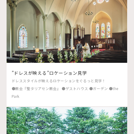
”ドレスが映える”ロケーション見学
ドレススタイルが映えるロケーションをぐるっと見学！
●教会『聖タリアセン教会』 ●ゲストハウス ●ガーデン ●the
Park