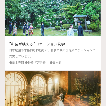
”和装が映える”ロケーション見学
日本庭園や本格的な神殿など、和装の映える撮影ロケーションが
充実しています。
●日本庭園 ●神殿『万寿殿』 ●日本間