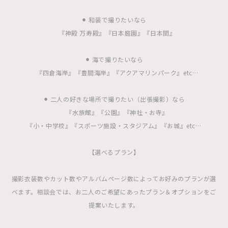
⚫︎ 和装で撮りたいなら
『神殿 万寿殿』『日本庭園』『日本間』
⚫︎ 海で撮りたいなら
『四倉海岸』『豊間海岸』『アクアマリンパーク』etc…
⚫︎ 二人の好きな場所で撮りたい（出張撮影）なら
『水族館』『公園』『神社・お寺』
『小・中学校』『スポーツ施設・スタジアム』『お城』etc…
【選べるプラン】
撮影衣装数やカット数やアルバムページ数によってお好みのプランが選
べます。相談会では、お二人のご希望にあったプラン＆オプションをご
提案いたします。