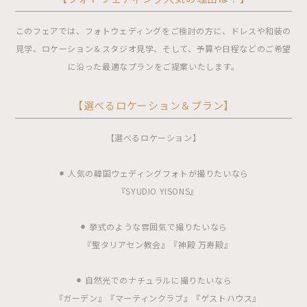
このフェアでは、フォトウェディングをご検討の方に、ドレスや和装の
見学、ロケーション＆スタジオ見学、そして、予算や日程などのご希望
に沿った最適なプランをご提案いたします。
【選べるロケーション＆プラン】
【選べるロケーション】
⚫︎ 人気の韓国ウェディングフォトが撮りたいなら
『SYUDIO YISONS』
⚫︎ 挙式のような雰囲気で撮りたいなら
『聖タリアセン教会』『神殿 万寿殿』
⚫︎ 自然光でのナチュラルに撮りたいなら
『ガーデン』『マーティンクラブ』『ゲストハウス』