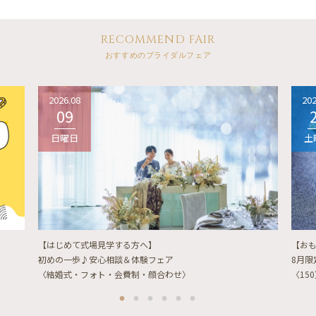
RECOMMEND FAIR
おすすめのブライダルフェア
2026.08
202
09
日曜日
土
【はじめて式場見学する方へ】
【お
初めの一歩♪安心相談＆体験フェア
8月
〈結婚式・フォト・会費制・顔合わせ〉
〈15