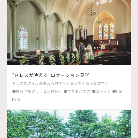
”ドレスが映える”ロケーション見学
ドレススタイルが映えるロケーションをぐるっと見学！
●教会『聖タリアセン教会』 ●ゲストハウス ●ガーデン ●the
Park