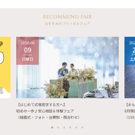
RECOMMEND FAIR
おすすめのブライダルフェア
2026.08
202
09
日曜日
土
【はじめて式場見学する方へ】
【お
初めの一歩♪安心相談＆体験フェア
8月
〈結婚式・フォト・会費制・顔合わせ〉
〈15