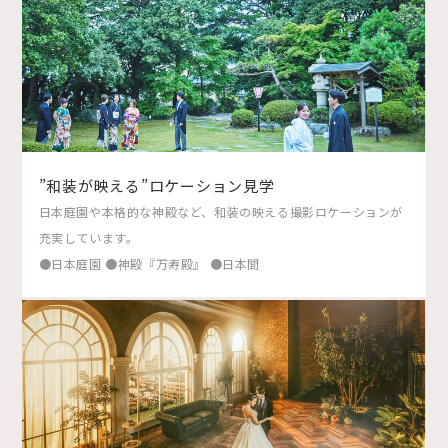
”和装が映える”ロケーション見学
日本庭園や本格的な神殿など、和装の映える撮影ロケーションが
充実しています。
●日本庭園 ●神殿『万寿殿』 ●日本間