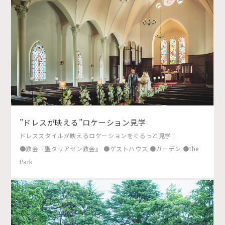
”ドレスが映える”ロケーション見学
ドレススタイルが映えるロケーションをぐるっと見学！
●教会『聖タリアセン教会』 ●ゲストハウス ●ガーデン ●the
Park