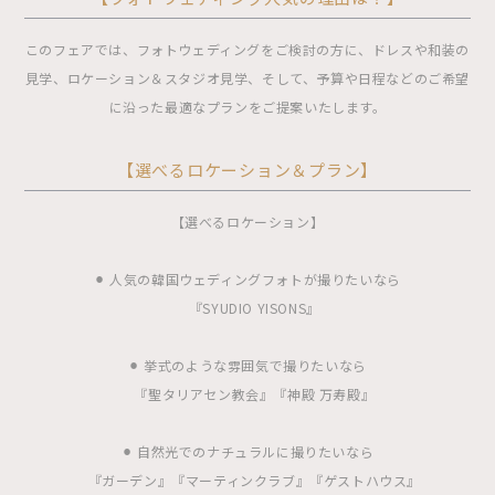
このフェアでは、フォトウェディングをご検討の方に、ドレスや和装の
見学、ロケーション＆スタジオ見学、そして、予算や日程などのご希望
に沿った最適なプランをご提案いたします。
【選べるロケーション＆プラン】
【選べるロケーション】
⚫︎ 人気の韓国ウェディングフォトが撮りたいなら
『SYUDIO YISONS』
⚫︎ 挙式のような雰囲気で撮りたいなら
『聖タリアセン教会』『神殿 万寿殿』
⚫︎ 自然光でのナチュラルに撮りたいなら
『ガーデン』『マーティンクラブ』『ゲストハウス』