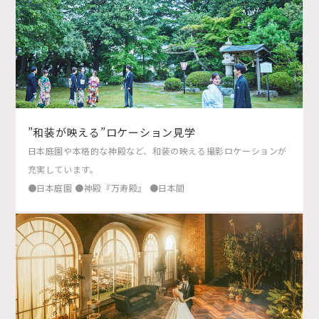
”和装が映える”ロケーション見学
日本庭園や本格的な神殿など、和装の映える撮影ロケーションが
充実しています。
●日本庭園 ●神殿『万寿殿』 ●日本間