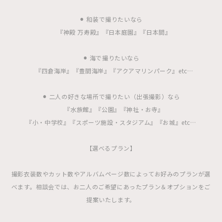
⚫︎ 和装で撮りたいなら
『神殿 万寿殿』『日本庭園』『日本間』
⚫︎ 海で撮りたいなら
『四倉海岸』『豊間海岸』『アクアマリンパーク』etc…
⚫︎ 二人の好きな場所で撮りたい（出張撮影）なら
『水族館』『公園』『神社・お寺』
『小・中学校』『スポーツ施設・スタジアム』『お城』etc…
【選べるプラン】
撮影衣装数やカット数やアルバムページ数によってお好みのプランが選
べます。相談会では、お二人のご希望にあったプラン＆オプションをご
提案いたします。