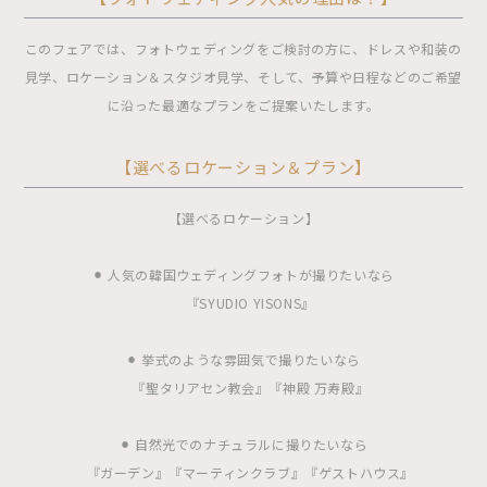
このフェアでは、フォトウェディングをご検討の方に、ドレスや和装の
見学、ロケーション＆スタジオ見学、そして、予算や日程などのご希望
に沿った最適なプランをご提案いたします。
【選べるロケーション＆プラン】
【選べるロケーション】
⚫︎ 人気の韓国ウェディングフォトが撮りたいなら
『SYUDIO YISONS』
⚫︎ 挙式のような雰囲気で撮りたいなら
『聖タリアセン教会』『神殿 万寿殿』
⚫︎ 自然光でのナチュラルに撮りたいなら
『ガーデン』『マーティンクラブ』『ゲストハウス』