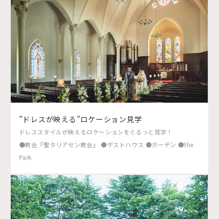
”ドレスが映える”ロケーション見学
ドレススタイルが映えるロケーションをぐるっと見学！
●教会『聖タリアセン教会』 ●ゲストハウス ●ガーデン ●the
Park