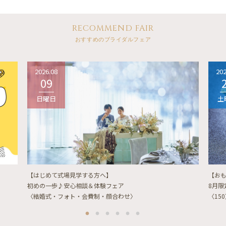
RECOMMEND FAIR
おすすめのブライダルフェア
2026.08
202
09
日曜日
土
【はじめて式場見学する方へ】
【お
初めの一歩♪安心相談＆体験フェア
8月
〈結婚式・フォト・会費制・顔合わせ〉
〈15