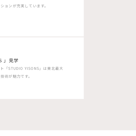
ーションが充実しています。
S 」見学
TUDIO YISONS」は東北最大
チ技術が魅力です。