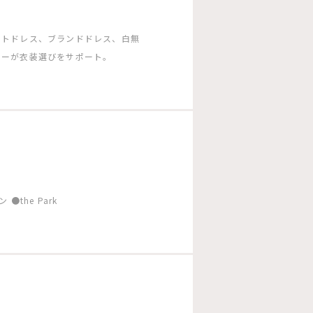
ートドレス、ブランドドレス、白無
ターが衣装選びをサポート。
！
the Park