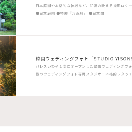
日本庭園や本格的な神殿など、和装の映える撮影ロケ
●日本庭園 ●神殿『万寿殿』 ●日本間
韓国ウェディングフォト「STUDIO YISON
パレスいわや１階にオープンした韓国ウェディングフォト「S
級のウェディングフォト専用スタジオ！本格的レタッ