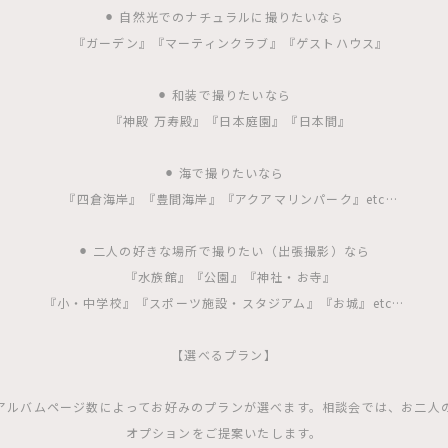
⚫︎ 自然光でのナチュラルに撮りたいなら
『ガーデン』『マーティンクラブ』『ゲストハウス』
⚫︎ 和装で撮りたいなら
『神殿 万寿殿』『日本庭園』『日本間』
⚫︎ 海で撮りたいなら
『四倉海岸』『豊間海岸』『アクアマリンパーク』etc…
⚫︎ 二人の好きな場所で撮りたい（出張撮影）なら
『水族館』『公園』『神社・お寺』
『小・中学校』『スポーツ施設・スタジアム』『お城』etc…
【選べるプラン】
アルバムページ数によってお好みのプランが選べます。相談会では、お二人
オプションをご提案いたします。