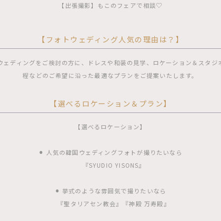
【出張撮影】もこのフェアで相談♡
【フォトウェディング人気の理由は？】
ウェディングをご検討の方に、ドレスや和装の見学、ロケーション＆スタジ
程などのご希望に沿った最適なプランをご提案いたします。
【選べるロケーション＆プラン】
【選べるロケーション】
⚫︎ 人気の韓国ウェディングフォトが撮りたいなら
『SYUDIO YISONS』
⚫︎ 挙式のような雰囲気で撮りたいなら
『聖タリアセン教会』『神殿 万寿殿』